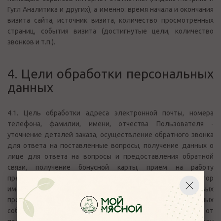
Гугл Аналитика и других), а именно: время начала и окончания
визита сайта, источник визита, количество просмотренных
страниц, события визита (достигнутые цели, количество
звонков и т.п.).
4. Цели обработки персональных
данных
4.1. Цель обработки адреса электронной почты, номера
телефона, фамилии, имени, отчества Пользователя -
уточнение деталей заказа, осуществление обратного звонка
для ответа на поставленные вопросы, получение данных о
лице для ответа на вопросы и предоставления обратной
связи, получение бонусной карты, прием на работу
претендентов на вакантную должность. Также Оператор
имеет право направлять Пользователю уведомления о новых
продуктах и услугах, специальных предложениях и различных
событиях. Пользователь всегда может отказаться от