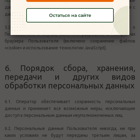
https://moymyasnoy76.ru
.
Отправляя свои персональные
данные Оператору, Пользователь выражает свое согласие с
данной Политикой.
Остаться на сайте
5.2. Оператор обрабатывает обезличенные данные о
Пользователе в случае, если это разрешено в настройках
браузера Пользователя (включено сохранение файлов
«cookie» и использование технологии JavaScript).
6. Порядок сбора, хранения,
передачи и других видов
обработки персональных данных
6.1. Оператор обеспечивает сохранность персональных
данных и принимает все возможные меры, исключающие
доступ к персональным данным неуполномоченных лиц.
6.2. Персональные данные Пользователя никогда, ни при
каких условиях не будут переданы третьим лицам, за