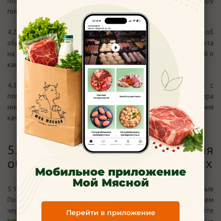
получения информационных сообщений, направив Оператору
письмо на адрес info@moymyasnoy76.ru
4.2. Цель обработки фотоизображения, сведений об
образовании, данных об опыте работы, резюме претендента
на замещение вакантной должности – получение сведений о
кандидате на замещение вакантной должности в штате.
4.3. Обезличенные данные Пользователей, собираемые с
помощью сервисов интернет-статистики, служат для сбора
информации о действиях Пользователей на сайте, улучшения
качества сайта и его содержания.
5. Правовые основания
обработки персональных данных
Мобильное приложение
Мой Мясной
5.1. Оператор обрабатывает персональные данные
Пользователя только в случае их отправки Пользователем
через формы, расположенные на сайте
Перейти в приложение