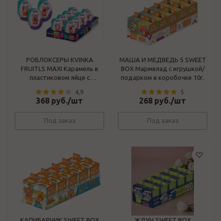
РОБЛОКСЕРЫ KVINKA
МАША И МЕДВЕДЬ 5 SWEET
FRUITLS MAXI Карамель в
BOX Мармелад с игрушкой/
пластиковом яйце с
подарком в коробочке 10г.
подарком,11 гр
4,9
5
368
руб.
/шт
268
руб.
/шт
Под заказ
Под заказ
КАПИБАРЧИК SWEET BOX
ЖДУН SWEET BOX