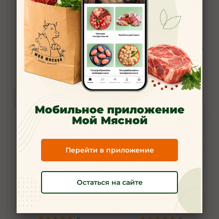
Мы-шарики! Нелопающиеся
РОБЛОКСЕРЫ FIL1KTOP,
мыльные пузыри,можно
ЖЕНЯША, КОРЖИК, KVINKA,
потрогать,5 мл
БАБКА ШОУ Детская
водяная помпа
4,9
5
69
руб.
/шт
399
руб.
/шт
Под заказ
В корзину
Мобильное приложение
Мой Мясной
Перейти в приложение
Остаться на сайте
ЧЕБУРАШКА Браслет с
СИНИЙ ТРАКТОР Браслет с
насадками в флоупаке 20гр.
насадками в флоупаке 20гр.