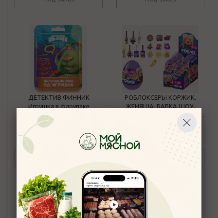
ДЕТЕКТИВ ФИННИК
РОБЛОКСЕРЫ КОРЖИК,
Игрушка в флоупаке
ЖЕНЯША, БАБКА ШОУ,
KVINKA, FIL1KTOP HAPPY
MAGIC Пластиковое яйцо с
4,9
4,9
пуллером и зна
252
руб.
/шт
174
руб.
/шт
Под заказ
Под заказ