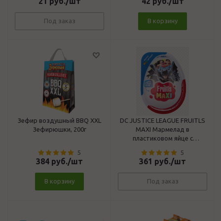
21
руб.
/шт
42
руб.
/шт
Под заказ
В корзину
Зефир воздушный BBQ XXL
DC JUSTICE LEAGUE FRUITLS
Зефирюшки, 200г
MAXI Мармелад в
пластиковом яйце с
игрушкой, 10г.
5
5
384
руб.
/шт
361
руб.
/шт
В корзину
Под заказ