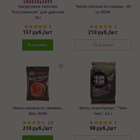
Кукурузные палочки
Чипсы мясные из курицы , 40
"Королевские" для девочек
гр /КМК
70 г
5
5
137
руб.
/шт
210
руб.
/шт
В корзину
Под заказ
Чипсы мясные из свинины,
Чипсы нори Кунжут, "Чим-
40гр /КМК
Чим", 4,5 г
4,9
5
210
руб.
/шт
98
руб.
/шт