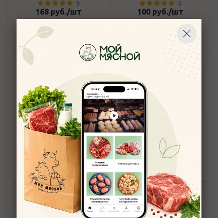
5
5
168
руб.
/шт
100
руб.
/шт
В корзину
В корзину
Чипсы нори "СЭНДВИЧ" с
Строганина куриная
морской солью, ЧИМ-ЧИМ,
классическая 70гр
16 г
5
4,9
210
руб.
/шт
221
руб.
/шт
Под заказ
Под заказ