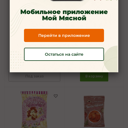
Мобильное приложение
Мой Мясной
Перейти в приложение
Шарики Любятово
Кукурузные палочки
шоколадные 200 гр
"Королевские" для
мальчиков 70 г
Остаться на сайте
5
5
147
руб.
/шт
137
руб.
/шт
Под заказ
В корзину