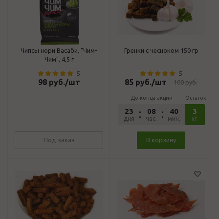
Чипсы нори Васаби, "Чим-
Гренки с чесноком 150 гр
Чим", 4,5 г
5
5
98
руб.
/шт
85
руб.
/шт
100
руб.
До конца акции
Остаток
23
08
40
19
3
дня
час.
мин.
сек.
кг.
Под заказ
В корзину