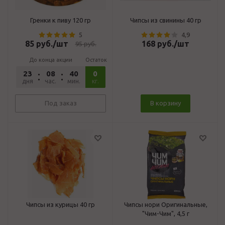
Гренки к пиву 120 гр
Чипсы из свинины 40 гр
5
4,9
85
руб.
/шт
168
руб.
/шт
95
руб.
До конца акции
Остаток
23
08
40
19
0
дня
час.
мин.
сек.
кг.
Под заказ
В корзину
Чипсы из курицы 40 гр
Чипсы нори Оригинальные,
"Чим-Чим", 4,5 г