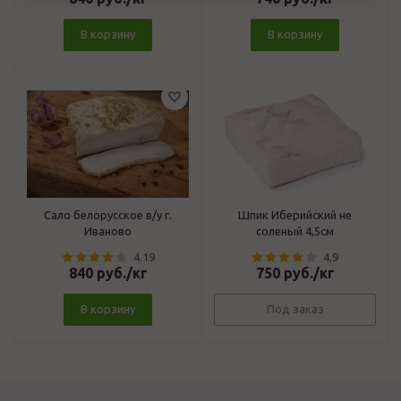
В корзину
В корзину
Сало белорусское в/у г.
Шпик Иберийский не
Иваново
соленый 4,5см
4.19
4,9
840
руб.
/кг
750
руб.
/кг
В корзину
Под заказ