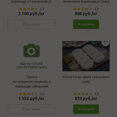
маринаде итальянский,кг,
чесночном маринаде,кг,(зам)
(зам)
4,9
4,9
2 100
руб.
/кг
900
руб.
/кг
Под заказ
В корзину
Треска
Котлеты из филе тресковых
потрошеная,чищеная, в
(зам)
маринаде сибирский
гриль,кг,(зам)
4,8
4,9
1 350
руб.
/кг
870
руб.
/кг
Под заказ
В корзину