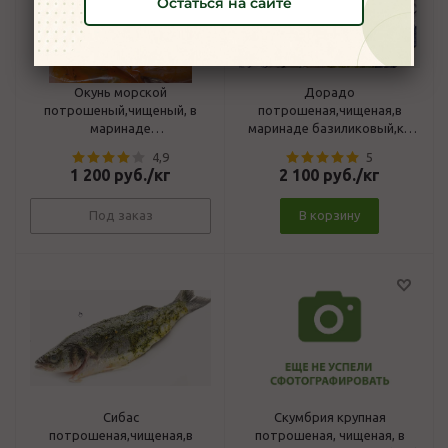
Остаться на сайте
Окунь морской
Дорадо
потрошеный,чищеный, в
потрошеная,чищеная,в
маринаде
маринаде базиликовый,кг,
средиземноморский с белым
(зам)
4,9
5
вином,кг,(зам)
1 200
руб.
/кг
2 100
руб.
/кг
Под заказ
В корзину
Сибас
Скумбрия крупная
потрошеная,чищеная,в
потрошеная, чищеная, в