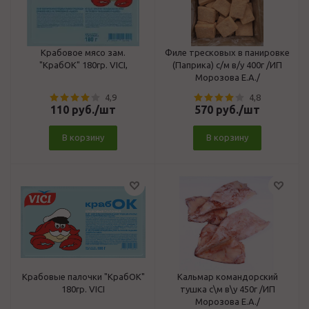
Крабовое мясо зам.
Филе тресковых в панировке
"КрабОК" 180гр. VICI,
(Паприка) с/м в/у 400г /ИП
Морозова Е.А./
4,9
4,8
110
руб.
/шт
570
руб.
/шт
В корзину
В корзину
Крабовые палочки "КрабОК"
Кальмар командорский
180гр. VICI
тушка с\м в\у 450г /ИП
Морозова Е.А./