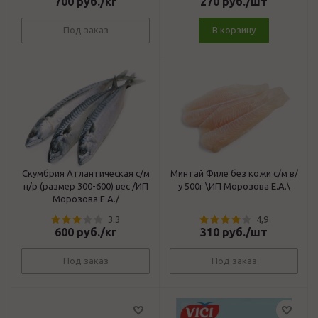
700
руб.
/кг
270
руб.
/шт
Под заказ
В корзину
Скумбрия Атлантическая с/м
Минтай Филе без кожи с/м в/
н/р (размер 300-600) вес /ИП
у 500г \ИП Морозова Е.А.\
Морозова Е.А./
3.3
4,9
600
руб.
/кг
310
руб.
/шт
Под заказ
Под заказ