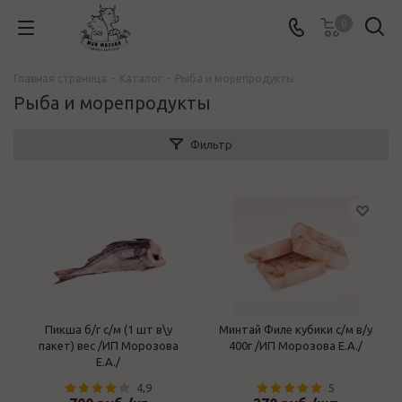
0
Главная страница
-
Каталог
-
Рыба и морепродукты
Рыба и морепродукты
Фильтр
Пикша б/г с/м (1 шт в\у
Минтай Филе кубики с/м в/у
пакет) вес /ИП Морозова
400г /ИП Морозова Е.А./
Е.А./
4,9
5