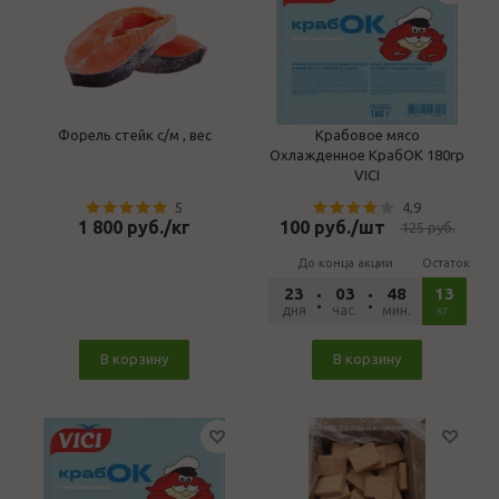
Форель стейк с/м , вес
Крабовое мясо
Охлажденное КрабОК 180гр
VICI
5
4,9
1 800
руб.
/кг
100
руб.
/шт
125
руб.
До конца акции
Остаток
23
03
48
13
24
дня
час.
мин.
сек.
кг.
В корзину
В корзину