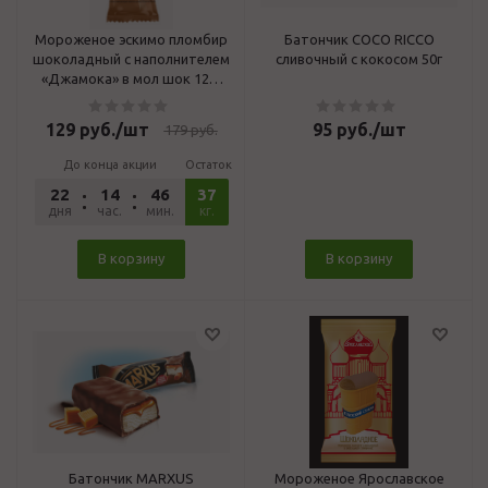
Мороженое эскимо пломбир
Батончик COCO RICCO
шоколадный с наполнителем
сливочный с кокосом 50г
«Джамока» в мол шок 12%
65г "Особая коллекция"
129
руб.
/шт
95
руб.
/шт
179
руб.
До конца акции
Остаток
22
14
46
37
52
дня
час.
мин.
сек.
кг.
В корзину
В корзину
Батончик MARXUS
Мороженое Ярославское