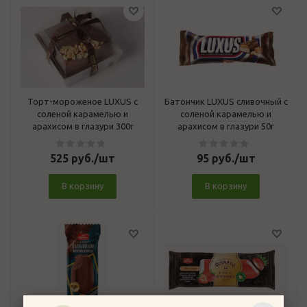
Торт-мороженое LUXUS с
Батончик LUXUS сливочный с
соленой карамелью и
соленой карамелью и
арахисом в глазури 300г
арахисом в глазури 50г
525
руб.
/шт
95
руб.
/шт
В корзину
В корзину