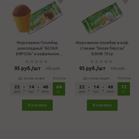
Мороженое Пломбир
Мороженое пломбир в ваф.
шоколадный "БЕЛАЯ
стакане "Белая бяроза"
БЯРОЗА" в вафельном
БЗМЖ 70 гр
стакане БЗМЖ ОАО
"КУРСКИЙ
95
руб.
/шт
95
руб.
/шт
105
руб.
105
руб.
ХЛАДОКОМБИНАТ"
До конца акции
Остаток
До конца акции
Остаток
22
14
46
64
52
22
14
46
72
52
дня
час.
мин.
сек.
кг.
дня
час.
мин.
сек.
кг.
В корзину
В корзину