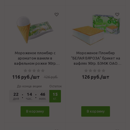
Мороженое пломбир с
Мороженое Пломбир
ароматом ванили в
"БЕЛАЯ БЯРОЗА" брикет на
вафельном рожке 90гр
вафлях 90гр. БЗМЖ ОАО
БЗМЖ Белая Бяроза ОАО
"КУРСКИЙ
"КУРСКИЙ ХЛАДОКОМБИ
ХЛАДОКОМБИНАТ"
116
руб.
/шт
126
руб.
/шт
126
руб.
До конца акции
Остаток
22
14
46
15
52
дня
час.
мин.
сек.
кг.
В корзину
В корзину