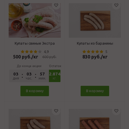
Купаты свиные Экстра
Купаты из баранины
4,9
5
500
руб.
/кг
830
руб.
/кг
600
руб.
До конца акции
Остаток
03
03
57
2.874
54
дня
час.
мин.
сек.
кг.
В корзину
В корзину