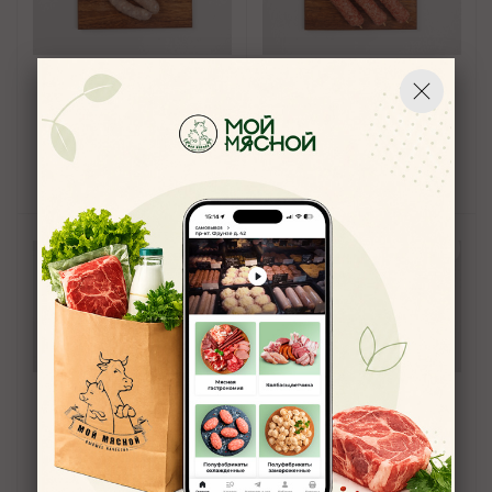
Купаты Краинские
Люля-кебаб из говядины
4,9
4,9
630
руб.
/кг
900
руб.
/кг
В корзину
В корзину
Люля-кебаб из индейки в
Люля-кебаб из курицы с
сетке
сыром
4,9
5
700
руб.
/кг
600
руб.
/кг
700
руб.