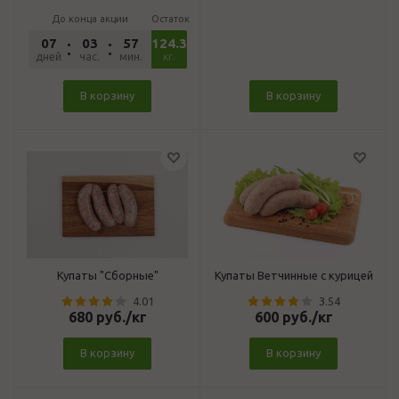
До конца акции
Остаток
07
03
57
124.392
54
дней
час.
мин.
сек.
кг.
В корзину
В корзину
Купаты "Сборные"
Купаты Ветчинные с курицей
4.01
3.54
680
руб.
/кг
600
руб.
/кг
В корзину
В корзину