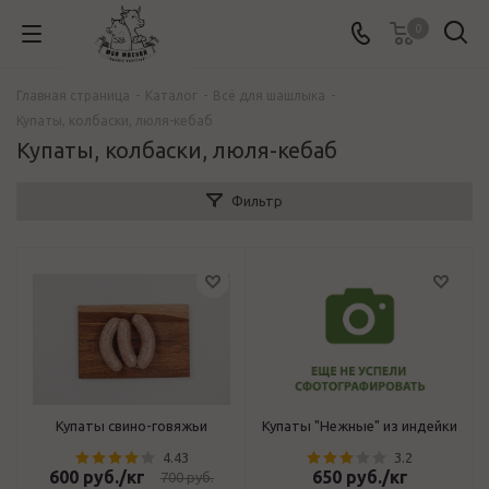
0
Главная страница
-
Каталог
-
Всё для шашлыка
-
Купаты, колбаски, люля-кебаб
Купаты, колбаски, люля-кебаб
Фильтр
Купаты свино-говяжьи
Купаты "Нежные" из индейки
4.43
3.2
600
руб.
/кг
650
руб.
/кг
700
руб.