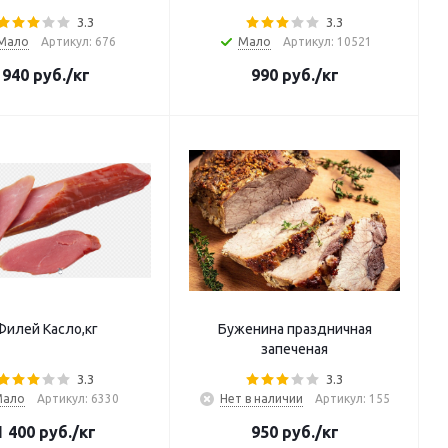
3.3
3.3
Мало
Артикул: 676
Мало
Артикул: 10521
940
руб.
/кг
990
руб.
/кг
Филей Касло,кг
Буженина праздничная
запеченая
3.3
3.3
Мало
Артикул: 6330
Нет в наличии
Артикул: 155
1 400
руб.
/кг
950
руб.
/кг