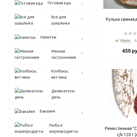
Готовая еда
Всё для
Рулька свиная,
шашлыка
Напитки
Мало
А
650
ру
Мясная
гастрономия
Колбасы,
ветчина
Деликатесы
дичь
Бакалея
Рыба и
Ремесленная "С
морепродукты
с/к 120 