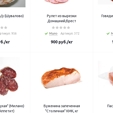
в/у (Шувалово)
Рулет из вырезки
Говяди
Домашний,Брест
ртикул: 956
Мало
Артикул: 372
б.
/кг
900
руб.
/кг
ухая" (Милано)
Буженина запеченная
Пас
г (Аппетит)
"Столичная" КМК, кг