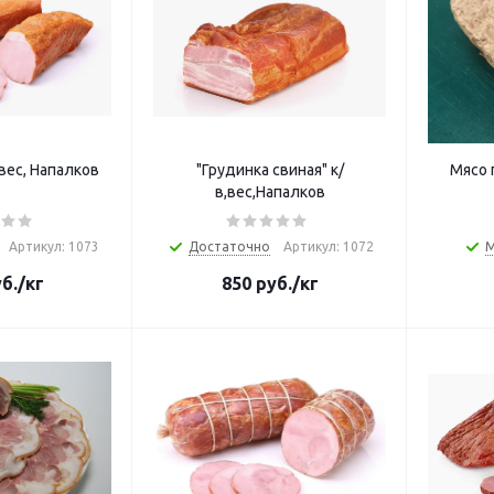
вес, Напалков
"Грудинка свиная" к/
Мясо 
в,вес,Напалков
Артикул: 1073
Достаточно
Артикул: 1072
б.
/кг
850
руб.
/кг