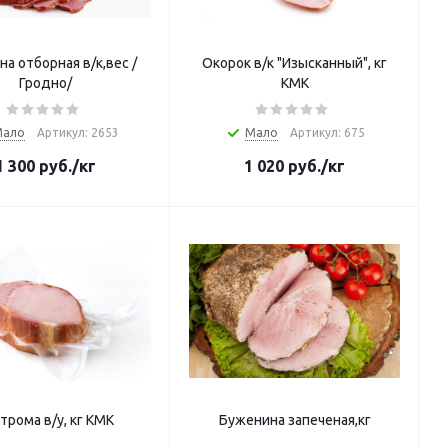
на отборная в/к,вес /
Окорок в/к "Изысканный", кг
Гродно/
КМК
Мало
Артикул: 2653
Мало
Артикул: 675
1 300
руб.
/кг
1 020
руб.
/кг
трома в/у, кг КМК
Буженина запеченая,кг