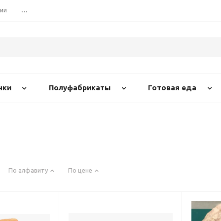
сии
...
нки
Полуфабрикаты
Готовая еда
По алфавиту
По цене