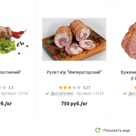
Охотничий"
Рулет в\к "Императорский"
Буженина "Празднич
(г
3.3
3.27
Артикул: 12156
Достаточно
Артикул: 12155
Дос
б.
/кг
730
руб.
/кг
Показать еще