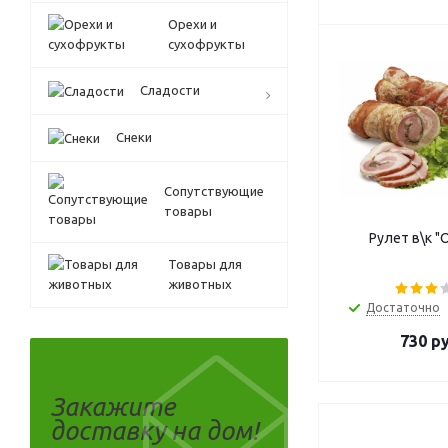
Орехи и
сухофрукты
Сладости
Снеки
Сопутствующие
товары
Рулет в\к "
Товары для
животных
Достаточно
730
ру
Закажите
доставку на дом!