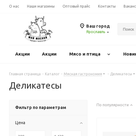
О нас
Наши магазины
Оптовый прайс
Контакты
Вакан
Ваш город
Ярославль
Акции
Акции
Mясо и птица
Нови
Главная страница
-
Каталог
-
Мясная гастрономия
-
Деликатесы
Деликатесы
По популярности
Фильтр по параметрам
Цена