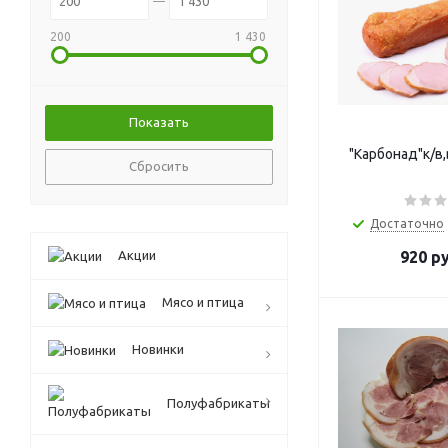
200
1 430
"Карбонад"к/в,
Сбросить
Достаточно
Акции
920
ру
Mясо и птица
Новинки
Полуфабрикаты