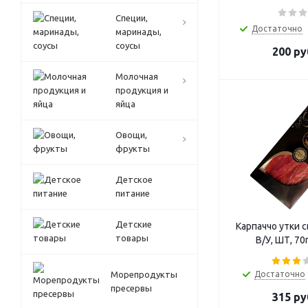
Специи,
Достаточно
маринады,
соусы
200
ру
Молочная
продукция и
яйца
Овощи,
фрукты
Детское
питание
Детские
Карпаччо утки 
товары
В/У, ШТ, 70г
Морепродукты
Достаточно
пресервы
315
ру