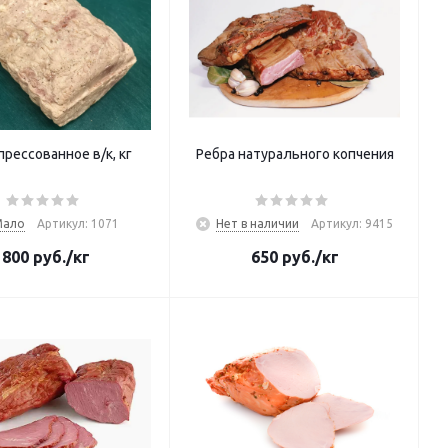
прессованное в/к, кг
Ребра натурального копчения
Мало
Артикул: 1071
Нет в наличии
Артикул: 9415
800
руб.
/кг
650
руб.
/кг