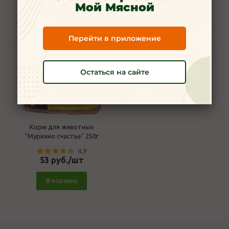
102
руб.
/шт
105
руб.
/шт
Мой Мясной
В корзину
В корзину
Перейти в приложение
Остаться на сайте
Корм для животных
"Муркино счастье" 250г
4,9
53
руб.
/шт
В корзину