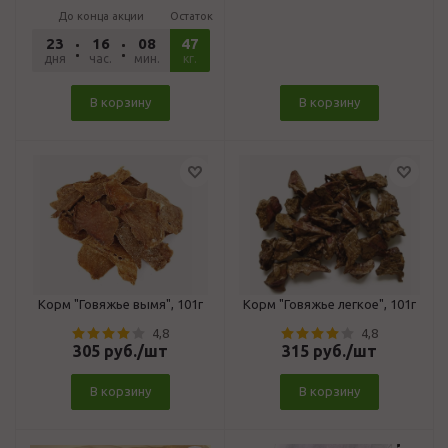
До конца акции
Остаток
23
16
08
47
00
дня
час.
мин.
сек.
кг.
В корзину
В корзину
Корм "Говяжье вымя", 101г
Корм "Говяжье легкое", 101г
4,8
4,8
305
руб.
/шт
315
руб.
/шт
В корзину
В корзину