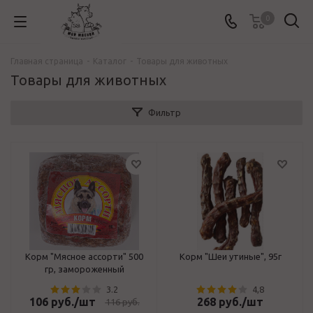
0
Главная страница
-
Каталог
-
Товары для животных
Товары для животных
Фильтр
Корм "Мясное ассорти" 500
Корм "Шеи утиные", 95г
гр, замороженный
3.2
4,8
106
руб.
/шт
268
руб.
/шт
116
руб.