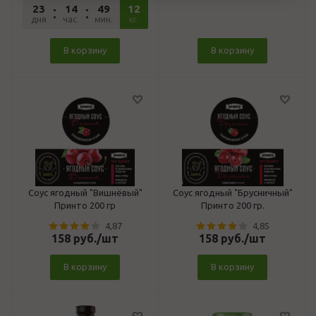
23
14
49
12
23
дня
час.
мин.
сек.
кг.
В корзину
В корзину
Соус ягодный "Вишнёвый"
Соус ягодный "Брусничный"
Принто 200 гр
Принто 200 гр.
4,87
4,85
158
руб.
/шт
158
руб.
/шт
В корзину
В корзину