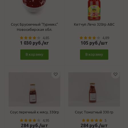
Соус Брусничный "Гурмикс"
Кетчуп Лечо 320гр АВС
Новосибирская обл.
4,85
4,89
1 030
руб.
/кг
105
руб.
/шт
В корзину
В корзину
Соус перечный к мясу, 330гр
Соус Томатный 330 гр
4,95
5
284
руб.
/шт
284
руб.
/шт