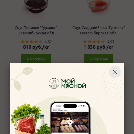
Соус Терияки "Гурмикс"
Соус Сладкий Чили "Гурмикс"
Новосибирская обл.
Новосибирская обл.
4,82
4,93
810
руб.
/кг
1 030
руб.
/кг
В корзину
В корзину
Соус Медово-Горчичный
Соус-крем бальзамический
со вкусом граната 220мл*12
4,9
4,89