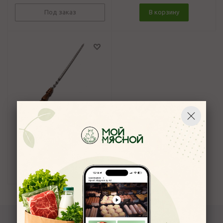
Под заказ
В корзину
Шампур с деревянной
лакированой ручкой 50 см
5
315
руб.
/шт
В корзину