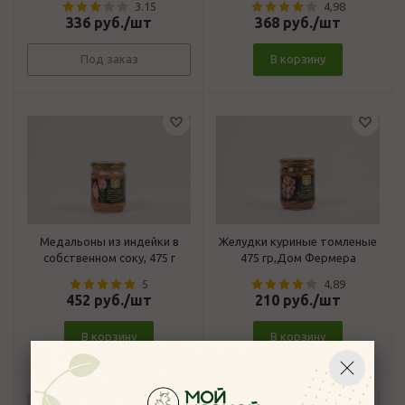
3.15
4,98
336
руб.
/шт
368
руб.
/шт
Под заказ
В корзину
Медальоны из индейки в
Желудки куриные томленые
собственном соку, 475 г
475 гр,Дом Фермера
5
4,89
452
руб.
/шт
210
руб.
/шт
В корзину
В корзину