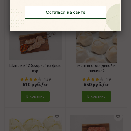
В корзину
В корзину
Остаться на сайте
Шашлык "Обжорка" из филе
Манты с говядиной и
кур
свининой
4.39
4,9
610
руб.
/кг
650
руб.
/кг
В корзину
В корзину