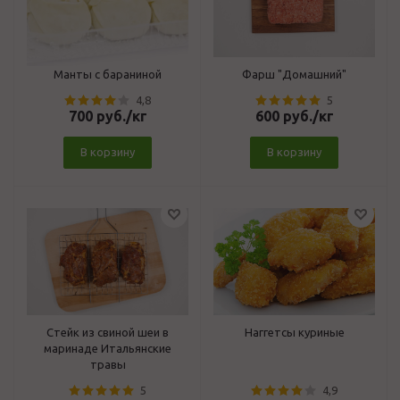
Манты с бараниной
Фарш "Домашний"
4,8
5
700
руб.
/кг
600
руб.
/кг
В корзину
В корзину
Стейк из свиной шеи в
Наггетсы куриные
маринаде Итальянские
травы
5
4,9