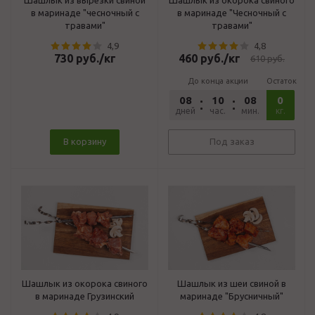
Шашлык из вырезки свиной
Шашлык из окорока свиного
в маринаде "чесночный с
в маринаде "Чесночный с
травами"
травами"
4,9
4,8
730
руб.
/кг
460
руб.
/кг
610
руб.
До конца акции
Остаток
08
10
08
17
0
дней
час.
мин.
сек.
кг.
В корзину
Под заказ
Шашлык из окорока свиного
Шашлык из шеи свиной в
в маринаде Грузинский
маринаде "Брусничный"