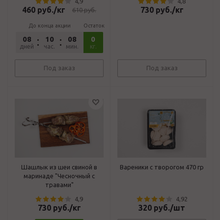
4,9
4,8
460
руб.
/кг
730
руб.
/кг
610
руб.
До конца акции
Остаток
08
10
08
17
0
дней
час.
мин.
сек.
кг.
Под заказ
Под заказ
Шашлык из шеи свиной в
Вареники с творогом 470 гр
маринаде "Чесночный с
травами"
4,9
4,92
730
руб.
/кг
320
руб.
/шт