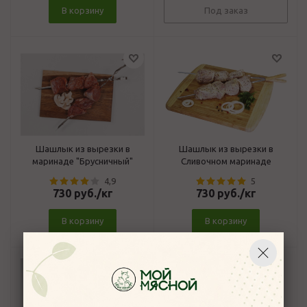
В корзину
Под заказ
Шашлык из вырезки в
Шашлык из вырезки в
маринаде "Брусничный"
Сливочном маринаде
4,9
5
730
руб.
/кг
730
руб.
/кг
В корзину
В корзину