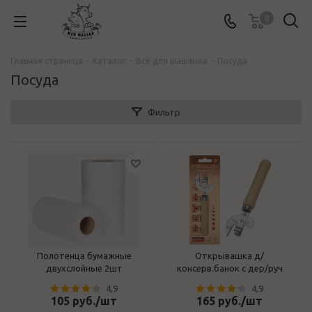
0
Главная страница
-
Каталог
-
Всё для шашлыка
-
Посуда
Посуда
Фильтр
Полотенца бумажные
Открывашка д/
двухслойные 2шт
консерв.банок с дер/руч
4,9
4,9
105
руб.
/шт
165
руб.
/шт