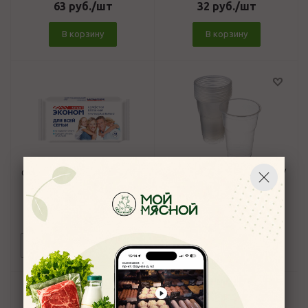
63
руб.
/шт
32
руб.
/шт
В корзину
В корзину
Салфетки влажные ЭКОНОМ
Набор стаканов 0,1л (10шт/
СМАРТ 60шт
уп)
4,9
5
105
руб.
/шт
21
руб.
/шт
Под заказ
В корзину