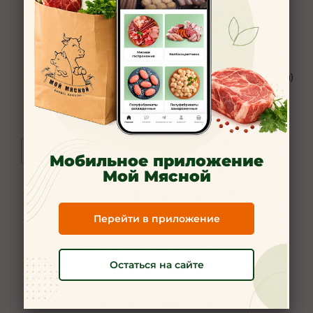
Салфетки влажные 15шт/уп
набор мисок 0,475л (10шт/уп)
антибакт. СМАРТ Эконом
5
32
руб.
/шт
74
руб.
/шт
Под заказ
В корзину
Мобильное приложение
Мой Мясной
Перейти в приложение
Остаться на сайте
Набор стаканов 0,2л (10шт/
Набор стаканов 0,5л(10шт/
уп) г. Переславль-Залесский
уп)