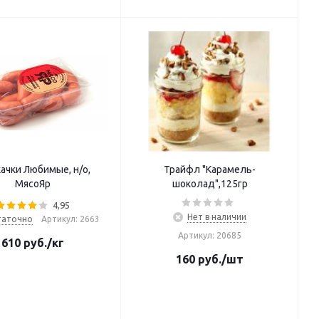
ачки Любимые, н/о,
Трайфл "Карамель-
МясоЯр
шоколад",125гр
4,95
Нет в наличии
таточно
Артикул: 2663
Артикул: 20685
610
руб.
/кг
160
руб.
/шт