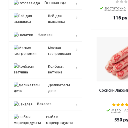
Готовая еда
Достаточно
Всё для
116
ру
шашлыка
Напитки
Мясная
гастрономия
Колбасы,
ветчина
Деликатесы
Сосиски Лакомк
дичь
Бакалея
Мало
Ар
Рыба и
550
ру
морепродукты