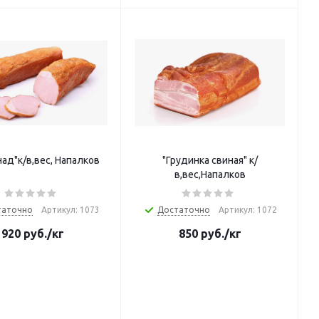
ад"к/в,вес, Напалков
"Грудинка свиная" к/
в,вес,Напалков
таточно
Артикул: 1073
Достаточно
Артикул: 1072
920
руб.
/кг
850
руб.
/кг