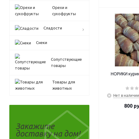
Орехи и
сухофрукты
Сладости
Снеки
Сопутствующие
товары
НОРИКИ курин
Товары для
животных
Нет в наличии
800
ру
Закажите
доставку на дом!