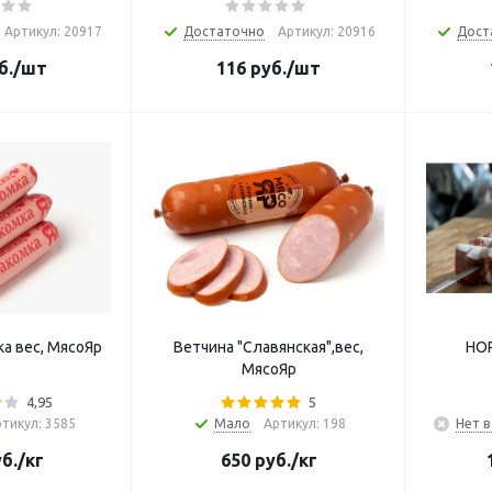
Артикул: 20917
Достаточно
Артикул: 20916
Дост
б.
/шт
116
руб.
/шт
а вес, МясоЯр
Ветчина "Славянская",вес,
НОР
МясоЯр
4,95
5
тикул: 3585
Мало
Артикул: 198
Нет в
б.
/кг
650
руб.
/кг