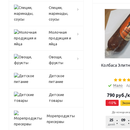
Специи,
маринады,
соусы
Молочная
продукция и
яйца
Овощи,
фрукты
Колбаса Элитн
Детское
питание
Мало
Ар
Детские
790
руб.
/к
товары
-
10
%
Эко
До конца ак
Морепродукты
25
09
пресервы
дней
час.