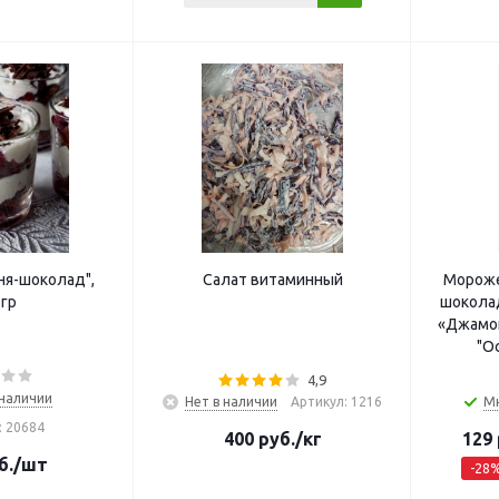
ня-шоколад",
Салат витаминный
Мороже
гр
шокола
«Джамок
"О
4,9
 наличии
Нет в наличии
Артикул: 1216
М
: 20684
400
руб.
/кг
129
б.
/шт
-
28