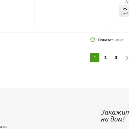
До
25
дней
Показать еще
1
2
3
Закажит
на дом!
зиты