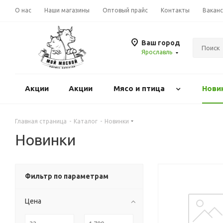
О нас
Наши магазины
Оптовый прайс
Контакты
Вакан
Ваш город
Ярославль
Акции
Акции
Mясо и птица
Нови
Главная страница
-
Каталог
-
Новинки
Новинки
Фильтр по параметрам
Цена