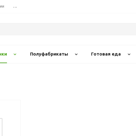
сии
...
нки
Полуфабрикаты
Готовая еда