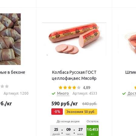
ые в беконе
Колбаса Русская ГОСТ
Шпик
целлофан,вес МясоЯр
4,89
Артикул: 1200
Много
Артикул: 4533
Дос
б.
/кг
590
руб.
/кг
640
руб.
-
8
%
Экономия
50
руб.
До конца акции
Остаток
25
09
27
10.413
02
дней
час.
мин.
сек.
кг.