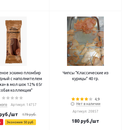
ное эскимо пломбир
Чипсы "Классические из
дный с наполнителем
курицы" 40 гр.
а» в мол шок 12% 65г
собая коллекция"
4,9
Нет в наличии
ного
Артикул: 14757
Артикул: 20857
руб.
/шт
179
руб.
180
руб.
/шт
%
Экономия
50
руб.