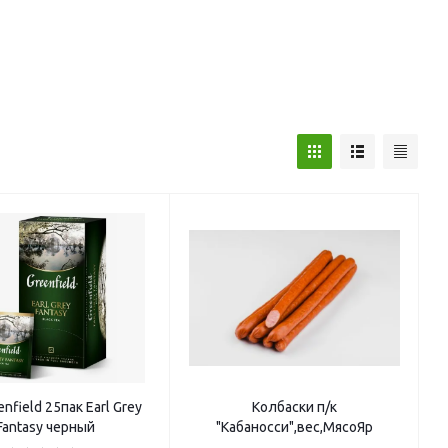
enfield 25пак Earl Grey
Колбаски п/к
Fantasy черный
"Кабаносси",вес,МясоЯр