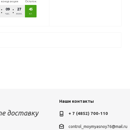
 конца акции
Остаток
09
27
02
45
час.
мин.
сек.
кг.
Наши контакты
е доставку
+ 7 (4852) 700-110
control_moymyasnoy76@mail.ru