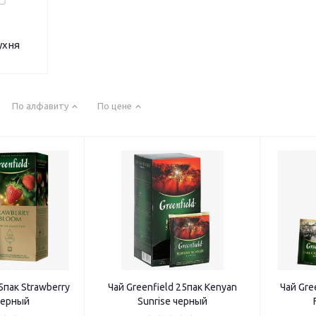
ухня
По алфавиту
По цене
5пак Strawberry
Чай Greenfield 25пак Kenyan
Чай Gre
черный
Sunrise черный