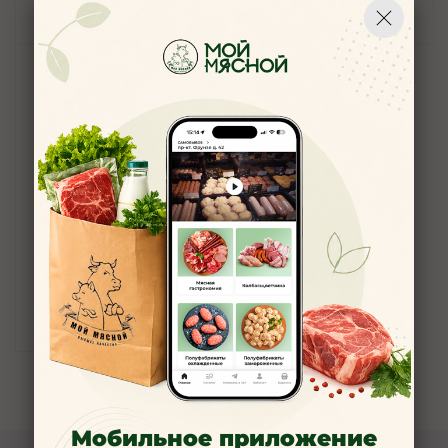
В корзину
В корзину
Чурчхела абрикосовая с
грец.орехом 90гр.
5
189
руб.
/шт
В корзину
1
2
Мобильное приложение