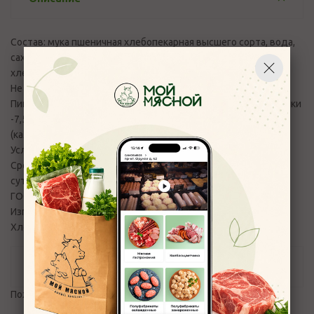
Состав: мука пшеничная хлебопекарная высшего сорта, вода,
сахар белый, масло подсолнечное, соль, дрожжи
хлебопекарные прессованные.
Не содержит ГМО
Пищевая ценность в 100 г продукта (средние значения): белки
-7,5 г; жиры-3,0г; углеводы- 51,0 г Энергетическая ценность
(калорийность) на 100 г продукта: 1110 кДж/260 ккал
Условия хранения: t до 25 С, влаж.возд. 85%
Срок годности: 8 суток. После вскрытия упаковки хранить 3
суток.
ГОСТ 27844-88
Изготовитель: ЗАО БКК Коломенский 115230,г. Москва,
Хлебозаводский проезд, д. 7
Отзывы
Пожалуйста,
авторизуйтесь
, чтобы оставить отзыв.