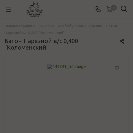
0
Главная страница
-
Бакалея
-
Хлебобулочные изделия
-
Батон
Нарезной в/с 0,400 "Коломенский"
Батон Нарезной в/с 0,400
"Коломенский"