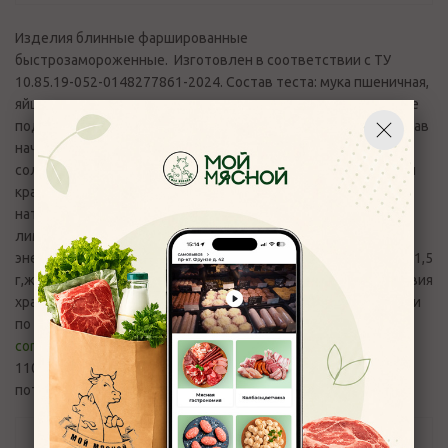
Изделия блинные фаршированные
быстрозамороженные. Изготовлен в соответствии с ТУ
10.85.19-052-0148277861-2024. Состав теста: мука пшеничная,
яйцо столовое куриное, вода питьевая, масло растительное
подсолнечное, сахар-песок, соль поваренная пищевая. Состав
начинки: филе куриное, сыр полутвердый, маринад (вода,
соль, патока, чеснок, майоран, сельдерей, сумах, перец чили
красный, экстракт дрожжей, ароматизатор коптильный
натуральный, регуляторы кислотности - уксусная кислота,
лимонная кислота; экстракт паприки, кармин). Пищевая и
энергетическая ценность (средние значения) 100 г: белки -11,5
г,жиры - 6,7 г, углеводы - 19,8 г.; 185,5 ккал / 786,7 Кдж. Условия
хранения -18С, срок годности 3 месяца. Вопросы и претензии
по качеству продукции принимаются по эл.адресу:
control_moymyasnoy76@mail.ru
и телефону +7(4852) 700-
110.Способ приготовления: приготовление на усмотрение
потребителя.
Отзывы