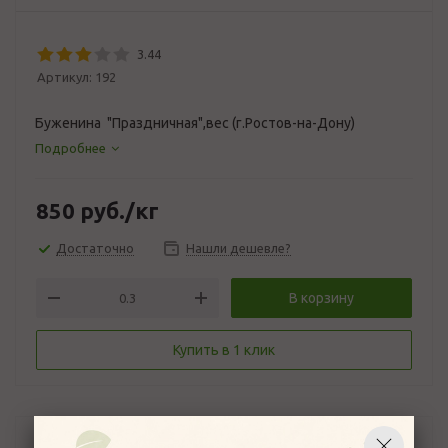
3.44
Артикул:
192
Буженина "Праздничная",вес (г.Ростов-на-Дону)
Подробнее
850
руб.
/кг
Достаточно
Нашли дешевле?
В корзину
Купить в 1 клик
Описание