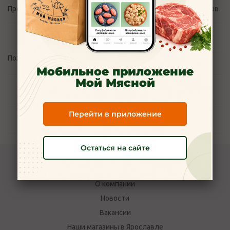
Производство: АО "Озерский молочный комбинат" г.Дмитров
Отзывы
Пожалуйста,
авторизуйтесь
, чтобы оставить отзыв.
Мобильное приложение
Мой Мясной
Задать вопрос
Перейти в приложение
Наличие
Остаться на сайте
Компания Мой Мясной
О компании
Новости
Вакансии
Наши магазины в Ярославле