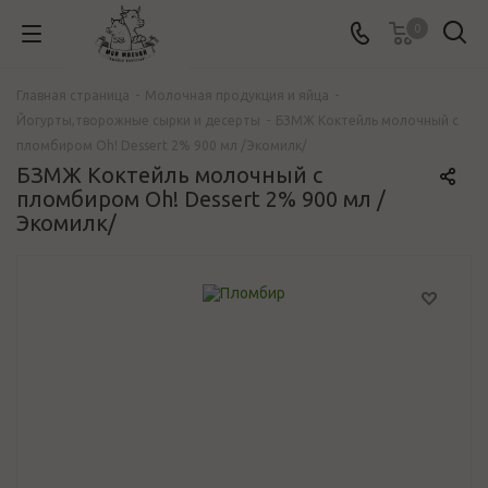
0
Главная страница
-
Молочная продукция и яйца
-
Йогурты,творожные сырки и десерты
-
БЗМЖ Коктейль молочный с
пломбиром Oh! Dessert 2% 900 мл /Экомилк/
БЗМЖ Коктейль молочный с
пломбиром Oh! Dessert 2% 900 мл /
Экомилк/