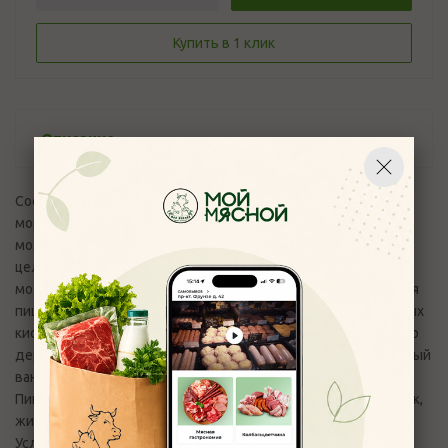
Купить в 1 клик
Описание
Состав: нормализованное молоко, сахар, какао-порошок,
мороженое пломбир ванильный (молоко коровье цельное,
молоко цельное сгущенное с сахаром (молоко коровье
цельное, молоко обезжиренное, сахароза, лактоза), сахар,
молоко сухое обезжиренное, глюкозный сироп, комплексная
пищевая добавка (эмульгатор -моно- и диглицериды жирных
кислот, стабилизаторы: гуаровая камедь, камедь рожкового
дерева, камедь тары, каррагинан), ароматизатор натуральный
ваниль), ароматизатор, стабилизатор - каррагинан.
Пищевая ценность на 100 г: Калорийность − 75 кКал/315 кДж,
жир - 2,0 г, Белки — 2,9 г, Углеводы — 11,3 г
Условия хранения от +2°С до +4°С