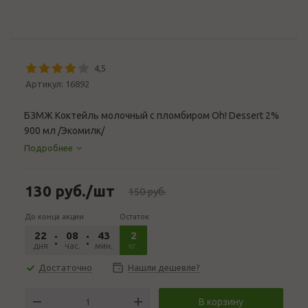
4,5
Артикул:
16892
БЗМЖ Коктейль молочный с пломбиром Oh! Dessert 2%
900 мл /Экомилк/
Подробнее
130
руб.
/шт
150
руб.
До конца акции
Остаток
22
08
43
25
2
дня
час.
мин.
сек.
кг.
Достаточно
Нашли дешевле?
В корзину