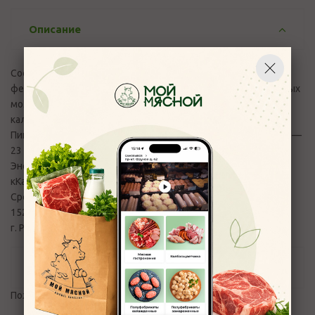
Описание
Состав : пастеризованное молоко , молокосвертывающий
фермент животного происхождения , закваска мезофильных
молочнокислых микроорганизмов, уплотнитель хлорид
кальция, соль поваренная пищевая.
Пищевая ценность на 100 гр. продукта: жир — 29 гр ., белок —
23 гр.
Энергетическая ценность на 100 гр. продукта : 260
кКалл/1100кДж
Срок хранения: 30суток
152155, Ярославская область,
г. Ростов, Московское шоссе 16
Отзывы
Пожалуйста,
авторизуйтесь
, чтобы оставить отзыв.