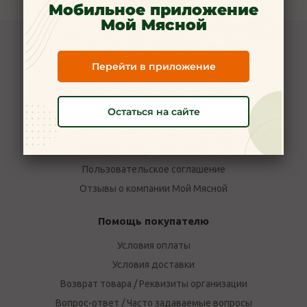
Мобильное приложение
Мой Мясной
Компания Мой Мясной
Перейти в приложение
О компании
Новости
Остаться на сайте
Вакансии
Наши магазины в Ярославле
Политика конфиденциальности
Пользовательское соглашение
Отзывы о компании Мой Мясной
Помощь покупателю
Условия оплаты
Условия доставки
Возврат товара / Реквизиты организации
Вопрос-ответ / Часто задаваемые вопросы