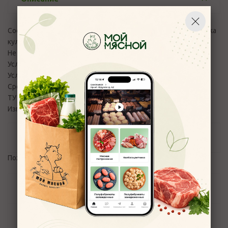
Состав: Молоко нормализованное пастеризованное ,закваска
культур молочнокислых организмов
Не содержит ГМО. БЗМЖ
Условия хранения: 0-4
Условия хранения после вскрытия: 0-4 5 суток
Срок годности: 150 сут
ТУ BY 400068241.229
Изготовитель: Беларусь г. Рогачев ул Сергея Кирова 31
Отзывы
Пожалуйста,
авторизуйтесь
, чтобы оставить отзыв.
Задать вопрос
Наличие