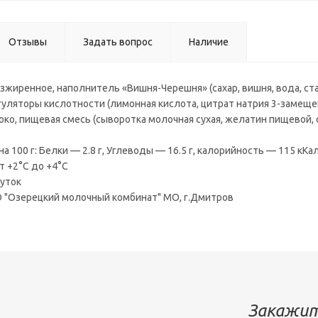
Отзывы
Задать вопрос
Наличие
зжиренное, наполнитель «Вишня-Черешня» (сахар, вишня, вода, ст
уляторы кислотности (лимонная кислота, цитрат натрия 3-замещенн
ко, пищевая смесь (сыворотка молочная сухая, желатин пищевой, 
а 100 г: Белки — 2.8 г, Углеводы — 16.5 г, калорийность — 115 кКа
т +2°С до +4°С
суток
 "Озерецкий молочный комбинат" МО, г.Дмитров
Закажит