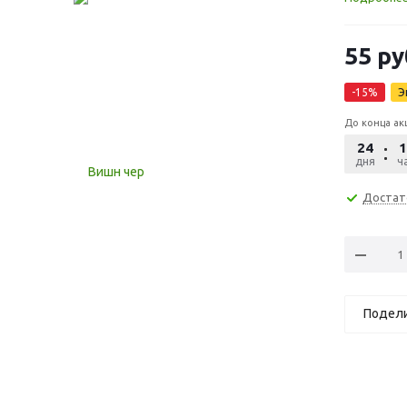
55
ру
-
15
%
Э
До конца ак
24
1
дня
ча
Достат
Подел