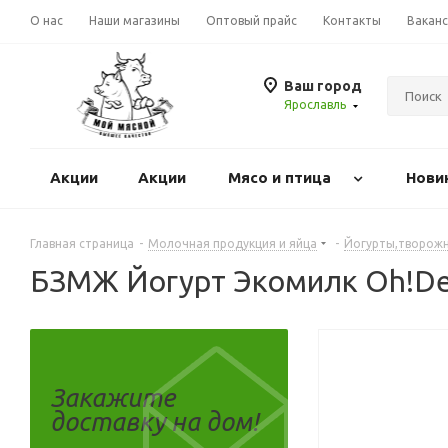
О нас
Наши магазины
Оптовый прайс
Контакты
Вакан
Ваш город
Ярославль
Акции
Акции
Mясо и птица
Нови
Главная страница
-
Молочная продукция и яйца
-
Йогурты,творожн
БЗМЖ Йогурт Экомилк Oh!Dess
Закажите
доставку на дом!