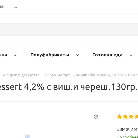
сии
...
нки
Полуфабрикаты
Готовая еда
ые сырки и десерты
-
БЗМЖ Йогурт Экомилк Oh!Dessert 4,2% с виш.и чер
ert 4,2% с виш.и череш.130гр.
БЗМЖ Йогу
Подробне