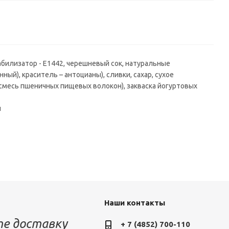
абилизатор - Е1442, черешневый сок, натуральные
ый), краситель – антоцианы), сливки, сахар, сухое
смесь пшеничных пищевых волокон), закваска йогуртовых
л
Наши контакты
е доставку
+ 7 (4852) 700-110