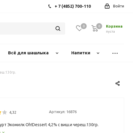
+ 7 (4852) 700-110
Войти
Корзина
0
0
0
пуста
Всё для шашлыка
Напитки
еш.130гр.
Артикул:
16876
4,32
рт Экомилк Oh!Dessert 4,2% с виш.и череш.130гр.
е