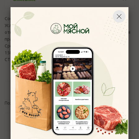
Состав:Классический зеленый китайский чай
Условия хранения: в сухом проветриваемом помещении при
относительной влажности воздуха не более 70%, соблюдая
правила соседства.
Срок годности изделия в сутках:365
150030, г. Ярославль, пр. Фрунзе, 24а
СТО 62100798-001-2023
Отзывы
Пожалуйста,
авторизуйтесь
, чтобы оставить отзыв.
Задать вопрос