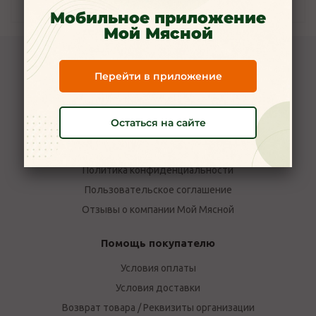
Наличие
Мобильное приложение
Мой Мясной
Компания Мой Мясной
Перейти в приложение
О компании
Новости
Остаться на сайте
Вакансии
Наши магазины в Ярославле
Политика конфиденциальности
Пользовательское соглашение
Отзывы о компании Мой Мясной
Помощь покупателю
Условия оплаты
Условия доставки
Возврат товара / Реквизиты организации