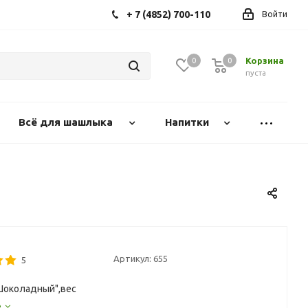
+ 7 (4852) 700-110
Войти
Корзина
0
0
0
пуста
Всё для шашлыка
Напитки
Артикул:
655
5
Шоколадный",вес
е