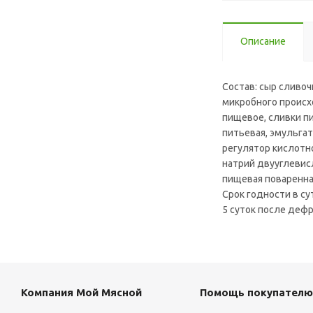
Описание
Состав: сыр сливо
микробного происхо
пищевое, сливки п
питьевая, эмульга
регулятор кислотно
натрий двууглевисл
пищевая поваренна
Срок годности в су
5 суток после деф
Компания Мой Мясной
Помощь покупателю