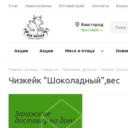
О нас
Наши магазины
Оптовый прайс
Контакты
Вакан
Ваш город
Ярославль
Акции
Акции
Mясо и птица
Нови
Главная страница
-
Сладости
-
Пирожные, десерты
-
Чизкейк "Шокол
Чизкейк "Шоколадный",вес
Закажите
доставку на дом!