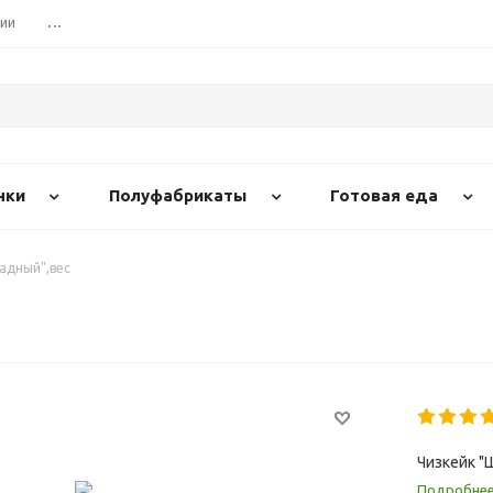
сии
...
нки
Полуфабрикаты
Готовая еда
адный",вес
Чизкейк "
Подробне