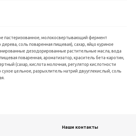
нное пастеризованное, молокосвертывающий фермент
дерева, соль поваренная пищевая), сахар, яйцо куриное
афинированные дезодорированные растительные масла, вода
ищевая поваренная, ароматизатор, краситель бета-каротин,
ертный (сахар, кислота молочная, регулятор кислотности
о сухое цельное, разрыхлитель натрий двууглекислый, соль
ая.
Наши контакты