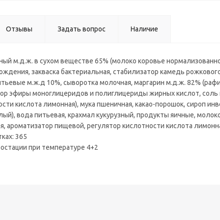
Отзывы
Задать вопрос
Наличие
чный м.д.ж. в сухом веществе 65% (молоко коровье нормализова
ждения, закваска бактериальная, стабилизатор камедь рожкового 
итьевые м.ж.д 10%, сыворотка молочная, маргарин м.д.ж. 82% (р
тор эфиры моноглицеридов и полиглицериды жирных кислот, соль п
сти кислота лимонная), мука пшеничная, какао-порошок, сироп инв
ый), вода питьевая, крахмал кукурузный, продукты яичные, молок
я, ароматизатор пищевой, регулятор кислотности кислота лимонн
тках: 365
ростации при температуре 4+2