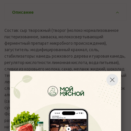
Описание
Состав: сыр творожный (творог (молоко нормализованное
пастеризованное, закваска, молокосвертывающий
ферментный препарат микробного происхождения),
загуститель: модифицированный крахмал, соль,
стабилизаторы: камедь рожкового дерева и гуаровая камедь,
регулятор кислотности лимонная кислота, вода питьевая),
сливки из коровьего молока, сахар, меланж жидкий, шоколад
темный (какао тертое, сахар, какао-масло, эмульгатор- соевый
лецитин, ароматизатор натуральный- ваниль), масло
сливочное, мука пшеничная хлебопекарная в/с, какао порошок
алкализованный, белок молочный, смесь для выпекания
(сахар, мука пшеничная хлебопекарная, сыворотка молочная
сухая, крахмал пшеничный, агент антислеживающий (Орто-
Фосфат кальция ), масло растительное подсолнечное,
разрыхлители (дигидропирофосфат натрия,гидрокарбонат
натрия), закваска ржаная сухая, ароматизатор, консервант