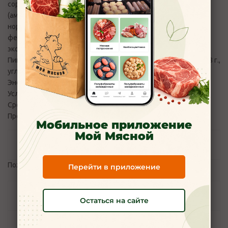
сорбат калия, ферменты микробного происхождения
(амилазы, липазы)), крахмал кукурузный, творог (молоко
нормализованное, закваска, молокосвертывающий
ферментный препарат животного происхождения), соль,
экстракт ванили.
Пищевая ценность на 100 гр. продукта: белки - 7 г., жиры - 28 г.,
углеводы - 32 г.
Энергетическая ценность на 100 гр.: 410 ккал
Условия хранения: от +2°С до +6 °C
Срок годности: 45 дней
Производитель: ООО «ВИТАФУД»
Мобильное приложение
Мой Мясной
Отзывы
Пожалуйста,
авторизуйтесь
, чтобы оставить отзыв.
Перейти в приложение
Задать вопрос
Остаться на сайте
Наличие