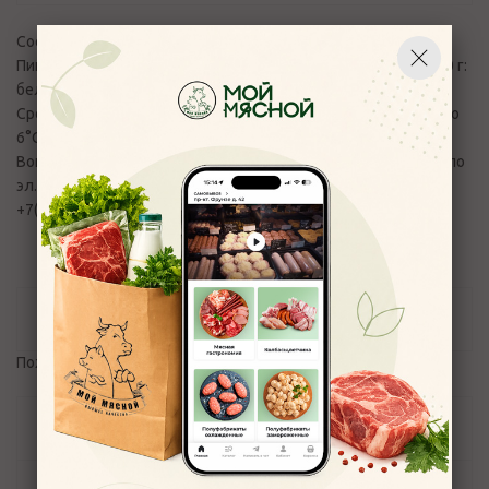
Состав: говядина, свинина.
Пищевая и энергетическая ценность (средние значения) 100 г:
белки – 17,06 г., жиры – 21,2 г.; 259,08 ккал /1084 кДж.
Срок реализации: 12 часов. Хранить при температуре от 2 до
6°С, при влажности воздуха не более 75%.
Вопросы и претензии по качеству продукции принимаются по
эл.адресу:
control_moymyasnoy76@mail.ru
и телефону
+7(4852) 700-110
Отзывы
Пожалуйста,
авторизуйтесь
, чтобы оставить отзыв.
Задать вопрос