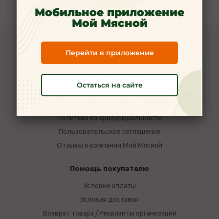
Наличие
Мобильное приложение
Мой Мясной
Компания Мой Мясной
Перейти в приложение
О компании
Новости
Остаться на сайте
Вакансии
Наши магазины в Ярославле
Политика конфиденциальности
Пользовательское соглашение
Отзывы о компании Мой Мясной
Помощь покупателю
Условия оплаты
Условия доставки
Возврат товара / Реквизиты организации