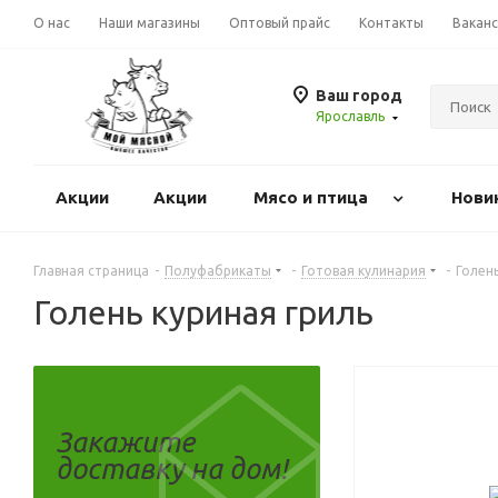
О нас
Наши магазины
Оптовый прайс
Контакты
Вакан
Ваш город
Ярославль
Акции
Акции
Mясо и птица
Нови
Главная страница
-
Полуфабрикаты
-
Готовая кулинария
-
Голень
Голень куриная гриль
Закажите
доставку на дом!