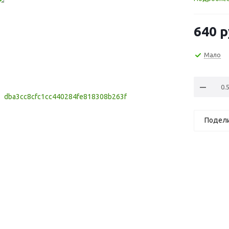
640
р
Мало
Подел