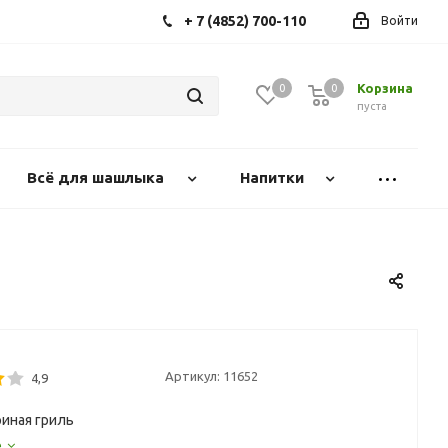
+ 7 (4852) 700-110
Войти
Корзина
0
0
0
пуста
Всё для шашлыка
Напитки
Артикул:
11652
4,9
риная гриль
е