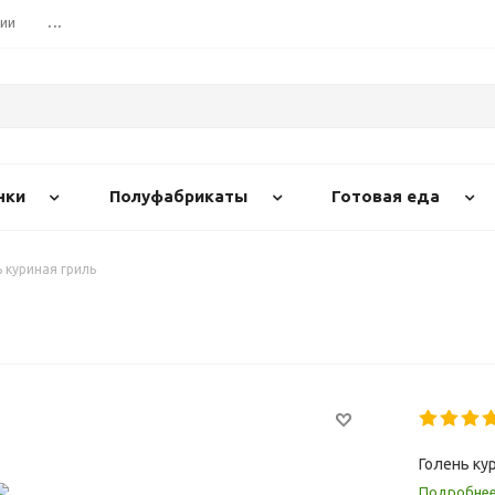
сии
...
нки
Полуфабрикаты
Готовая еда
 куриная гриль
Голень ку
Подробне