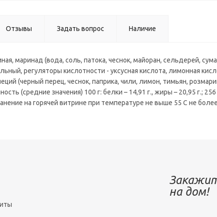
Отзывы
Задать вопрос
Наличие
иная, маринад (вода, соль, патока, чеснок, майоран, сельдерей, су
ьный, регуляторы кислотности - уксусная кислота, лимонная кисло
еций (черный перец, чеснок, паприка, чили, лимон, тимьян, розмар
ость (средние значения) 100 г: белки – 14,91 г., жиры – 20,95 г.; 2
Хранение на горячей витрине при температуре не выше 55 С не более
Закажит
на дом!
зиты