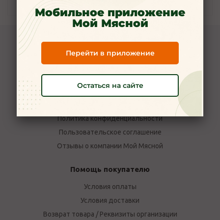
Наличие
Мобильное приложение
Мой Мясной
Компания Мой Мясной
Перейти в приложение
О компании
Новости
Остаться на сайте
Вакансии
Наши магазины в Ярославле
Политика конфиденциальности
Пользовательское соглашение
Отзывы о компании Мой Мясной
Помощь покупателю
Условия оплаты
Условия доставки
Возврат товара / Реквизиты организации