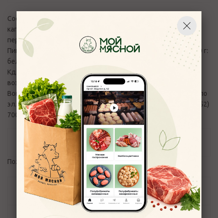
Состав: говядина, свинина, рис отварной, соус томатный,
капуста свежая, соль пищевая поваренная, Смесь молотых
перцев, паприка, лук репчатый, чеснок, кориандр, соль.
Пищевая и энергетическая ценность (средние значения) 100 г:
белки - 7,8 г; жиры - 18,4 г; углеводы - 15,1 г; 265 ккал/ 1088
Кдж. Хранить при температуре от 2 до 6°С, при влажности
воздуха не более 75%. Продукт готов к употреблению.
Вопросы и претензии по качеству продукции принимаются по
эл.адресу:
control_moymyasnoy76@mail.ru
и телефону +7(4852)
700-110
Отзывы
Пожалуйста,
авторизуйтесь
, чтобы оставить отзыв.
Задать вопрос