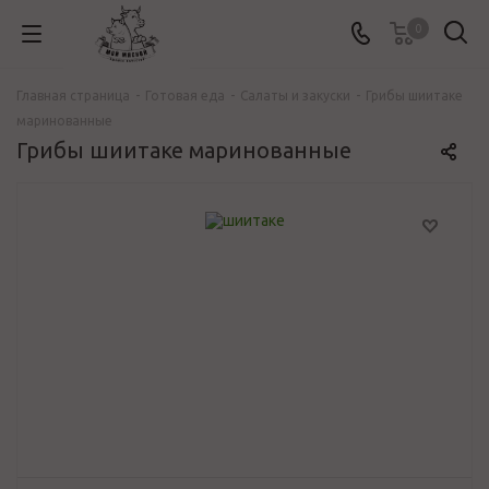
0
Главная страница
-
Готовая еда
-
Салаты и закуски
-
Грибы шиитаке
маринованные
Грибы шиитаке маринованные