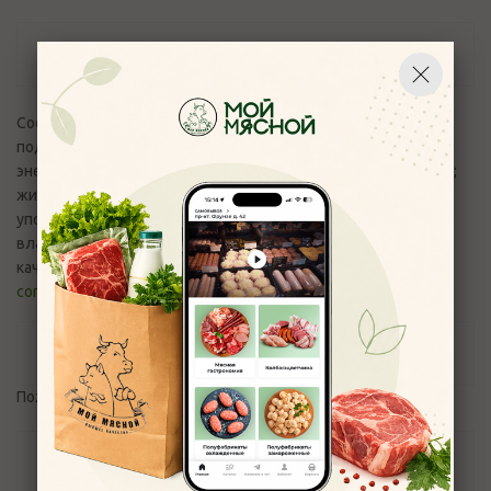
Описание
Состав: Грибы шиитаке,лук репчатый,чеснок свежий,масло
подсолнечное,соль поваренная,пищевая. Пищевая и
энергетическая ценность (средние значения) 100 г: белки -1;
жиры - 0,8; углеводы -2; 20 ккал/ 82 Кдж. Продукт готов к
употреблению. Хранить при температуре от 0 до 4°С, при
влажности воздуха не более 75%. Вопросы и претензии по
качеству продукции принимаются по эл.адресу:
control_moymyasnoy76@mail.ru
и телефону +7(4852) 700-110
Отзывы
Пожалуйста,
авторизуйтесь
, чтобы оставить отзыв.
Задать вопрос