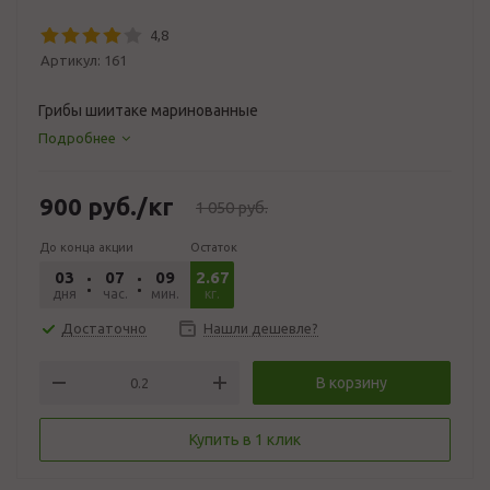
4,8
Артикул:
161
Грибы шиитаке маринованные
Подробнее
900
руб.
/кг
1 050
руб.
До конца акции
Остаток
03
07
09
2.67
45
дня
час.
мин.
сек.
кг.
Достаточно
Нашли дешевле?
В корзину
Купить в 1 клик