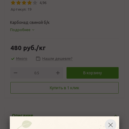
4,96
Артикул:
19
Карбонад свиной б/к
Подробнее
480
руб.
/кг
Много
Нашли дешевле?
В корзину
Купить в 1 клик
Описание