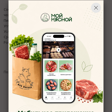
Состав: говядина, индейка, бульон, желатин, соль пищевая,
чеснок
Пищевая ценность на 100 г:Белки 13.0 г,Жиры 20.0 г,
Углеводы 0.01 г,Калорийность 232.0 ккал
Условия хранения:+2 до +6
Срок годности изделия в сутках:20
Россия,Сказыводов ИП
Отзывы
Пожалуйста,
авторизуйтесь
, чтобы оставить отзыв.
Задать вопрос
Наличие