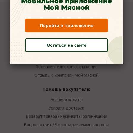
Мобильное приложение
Мой Мясной
Компания Мой Мясной
Перейти в приложение
О компании
Новости
Вакансии
Остаться на сайте
Наши магазины в Ярославле
Политика конфиденциальности
Пользовательское соглашение
Отзывы о компании Мой Мясной
Помощь покупателю
Условия оплаты
Условия доставки
Возврат товара / Реквизиты организации
Вопрос-ответ / Часто задаваемые вопросы