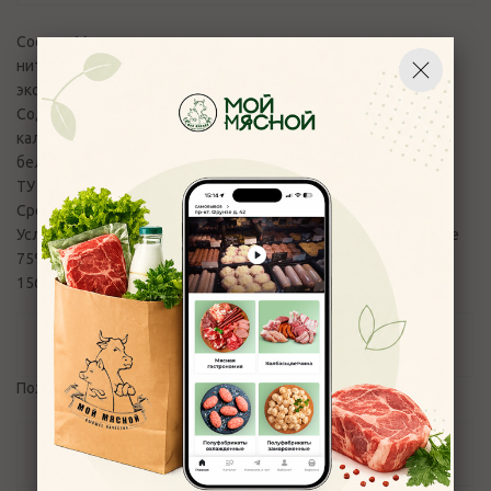
Состав: Мясо лося, вода питьевая, смесь посолочно-
нитритная, сухое молоко, соль, натуральные специи,
экстракты специй, аскорбиновая к-та
Содержание пищевой, энергетической ценности,
калорийности на 100 гр продукта (белки, жиры, углеводы) :
белок 17,0, жиры 15 калорийность 207/867 ккал/кДж
ТУ 10.13.14-327-37676459-2025
Срок годности изделия в сутках: 45
Условия хранения: при t от 2 до +6 и отн. Влажности не выше
75%
156022, Россия, г. Кострома, ул. Борьбы д 75
Отзывы
Пожалуйста,
авторизуйтесь
, чтобы оставить отзыв.
Задать вопрос