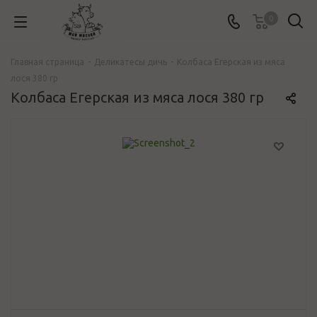
0
Главная страница
-
Деликатесы дичь
-
Колбаса Егерская из мяса
лося 380 гр
Колбаса Егерская из мяса лося 380 гр