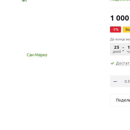
1 000
-
9
%
Эк
До конца ак
25
1
дней
ча
Достат
Подел