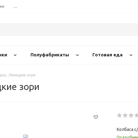
сии
...
нки
Полуфабрикаты
Готовая еда
арко, Липецкие зори
цкие зори
Колбаса с
Подробне