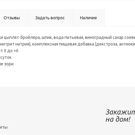
Отзывы
Задать вопрос
Наличие
и цыплят-бройлера, шпик, вода питьевая, виноградный сахар соевы
 нитрит натрия), комплексная пищевая добавка (декстроза, антиок
т 0 до +6
 суток
е зори
Закажит
на дом!
зиты