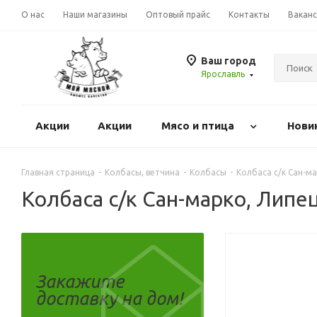
О нас
Наши магазины
Оптовый прайс
Контакты
Вакан
Ваш город
Ярославль
Акции
Акции
Mясо и птица
Нови
Главная страница
-
Колбасы, ветчина
-
Колбасы
-
Колбаса с/к Сан-м
Колбаса с/к Сан-марко, Липе
Закажите
доставку на дом!