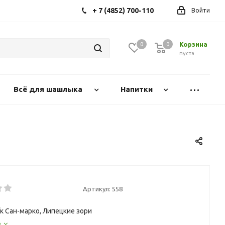
+ 7 (4852) 700-110
Войти
Корзина
0
0
0
пуста
Всё для шашлыка
Напитки
Артикул:
558
/к Сан-марко, Липецкие зори
е