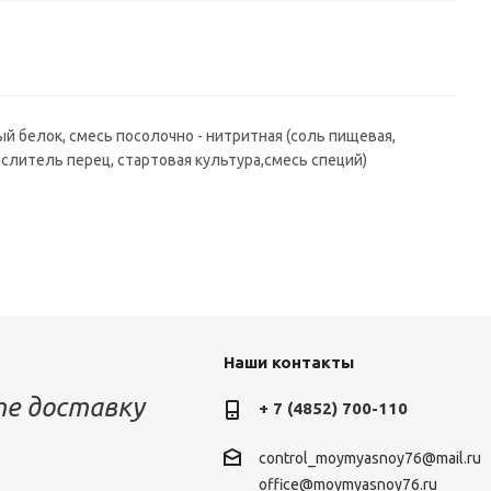
й белок, смесь посолочно - нитритная (соль пищевая,
ислитель перец, стартовая культура,смесь специй)
Наши контакты
е доставку
+ 7 (4852) 700-110
control_moymyasnoy76@mail.ru
office@moymyasnoy76.ru