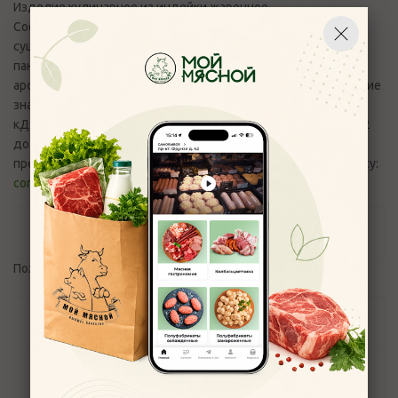
Изделие кулинарное из индейки жаренное.
Состав:индейка,сыр творожный,белок растительный,лук
сушеный,чеснок сушеный,соль поваренная пищевая,сухари
панировочные,натуральные специи, экстракты специй и
ароматизаторы.Пищевая и энергетическая ценность (средние
значения)100 г: Б-15,7 г, Ж-15,73 г., У-6,14г. 235,8 ккал/969,02
кДж.Срок годности: 12 часов. Хранить при температуре от 2
до 6°С, при влажности воздуха не более 75%. Вопросы и
претензии по качеству продукции принимаются по эл.адресу:
control_moymyasnoy76@mail.ru
и телефону +7(4852) 700-110
Отзывы
Пожалуйста,
авторизуйтесь
, чтобы оставить отзыв.
Задать вопрос
Наличие