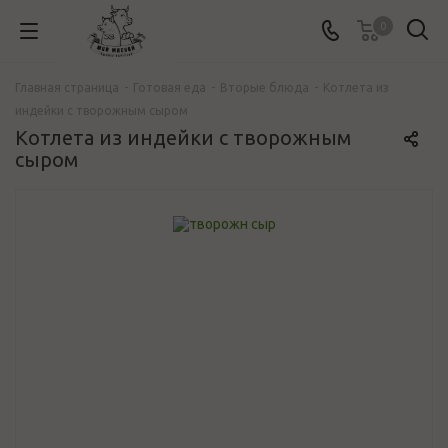
0
Главная страница
-
Готовая еда
-
Вторые блюда
-
Котлета из
индейки с творожным сыром
Котлета из индейки с творожным
сыром