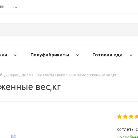
сии
...
нки
Полуфабрикаты
Готовая еда
убцы,Перец, Долма
-
Котлеты Свекольные замороженные вес,кг
женные вес,кг
Котлеты С
Подробне