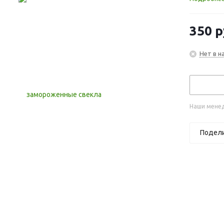
350
р
Нет в н
Наши менед
Подел