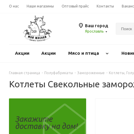
О нас
Наши магазины
Оптовый прайс
Контакты
Вакан
Ваш город
Ярославль
Акции
Акции
Mясо и птица
Нови
Главная страница
-
Полуфабрикаты
-
Замороженные
-
Котлеты, Гол
Котлеты Свекольные заморо
Закажите
доставку на дом!