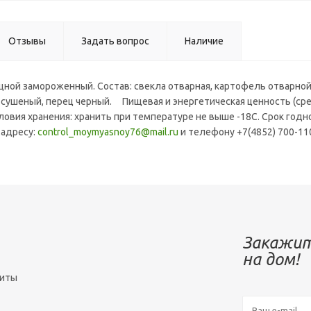
Отзывы
Задать вопрос
Наличие
ой замороженный. Состав: свекла отварная, картофель отварной, 
 сушеный, перец черный. Пищевая и энергетическая ценность (средни
ловия хранения: хранить при температуре не выше -18C. Срок годн
.адресу:
control_moymyasnoy76@mail.ru
и телефону +7(4852) 700-11
Закажит
на дом!
зиты