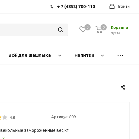
+ 7 (4852) 700-110
Войти
Корзина
0
0
0
пуста
Всё для шашлыка
Напитки
Артикул:
809
4,8
векольные замороженные вес,кг
е