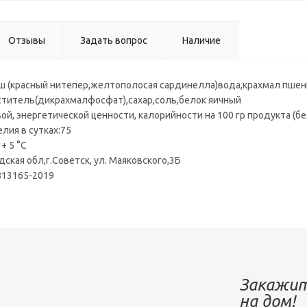
Отзывы
Задать вопрос
Наличие
ш (красный нитепер,желтополосая сардинелла)вода,крахмал пшен
ститель(дикрахмалфосфат),сахар,соль,белок яичный
, энергетической ценности, калорийности на 100 гр продукта (бел
лия в сутках:75
+ 5 °С
ская обл,г.Советск, ул. Маяковского,3Б
813165-2019
Закажит
на дом!