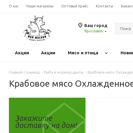
О нас
Наши магазины
Оптовый прайс
Контакты
Вакан
Ваш город
Ярославль
Акции
Акции
Mясо и птица
Нови
Главная страница
-
Рыба и морепродукты
-
Крабовое мясо Охлажденн
Крабовое мясо Охлажденное
Закажите
доставку на дом!