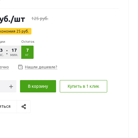
уб.
/шт
125
руб.
кономия
25
руб.
ции
Остаток
3
17
09
7
с.
мин.
сек.
кг.
очно
Нашли дешевле?
В корзину
Купить в 1 клик
иться