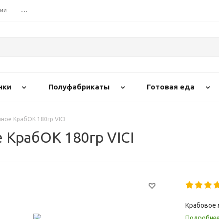
сии
...
нки
Полуфабрикаты
Готовая еда
ое КрабОК 180гр VICI
 КрабОК 180гр VICI
Крабовое 
Подробне