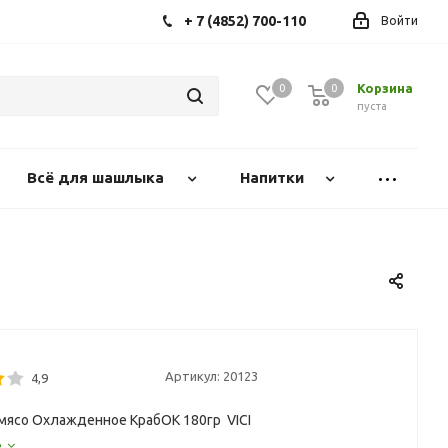
+ 7 (4852) 700-110
Войти
Корзина
0
0
0
пуста
Всё для шашлыка
Напитки
Артикул:
20123
4,9
мясо Охлажденное КрабОК 180гр VICI
е