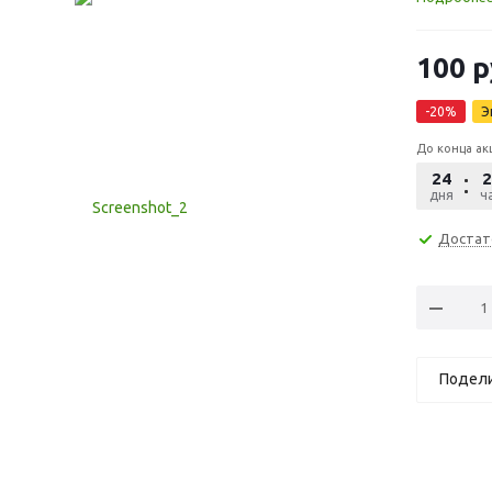
100
р
-
20
%
Э
До конца ак
24
2
дня
ча
Достат
Подел