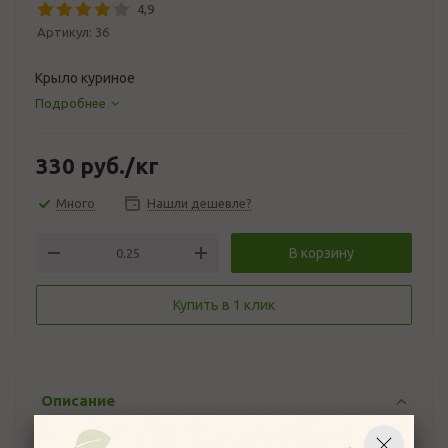
4,9
Артикул:
36
Крыло куриное
Подробнее
330
руб.
/кг
Много
Нашли дешевле?
В корзину
Купить в 1 клик
Описание