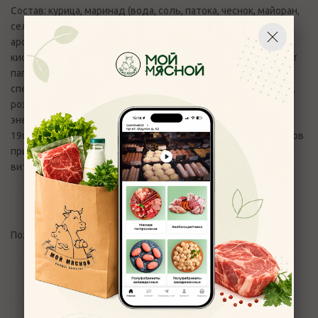
Состав: курица, маринад (вода, соль, патока, чеснок, майоран,
сельдерей, сумах, перец чили красный, экстракт дрожжей,
ароматизатор коптильный натуральный, регуляторы
кислотности - уксусная кислота, лимонная кислота; экстракт
паприки, кармин),маринад красное вино с тимьяном (смесь
специй (черный перец, чеснок, паприка, чили, лимон, тимьян,
розмарин, сельдерей) аромат красного вина. Пищевая и
энергетическая ценность (средние значения) 100 г: белки –
19г., жиры – 10 г.; 170,9 ккал/ 703 кДж. Срок годности: 12 часов
при температуре хранения 2...4 С°. Хранение на горячей
витрине при температуре не выше 55 С не более 3 часов.
Отзывы
Пожалуйста,
авторизуйтесь
, чтобы оставить отзыв.
Задать вопрос