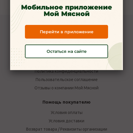
Наличие
Мобильное приложение
Мой Мясной
Компания Мой Мясной
Перейти в приложение
О компании
Новости
Остаться на сайте
Вакансии
Наши магазины в Ярославле
Политика конфиденциальности
Пользовательское соглашение
Отзывы о компании Мой Мясной
Помощь покупателю
Условия оплаты
Условия доставки
Возврат товара / Реквизиты организации