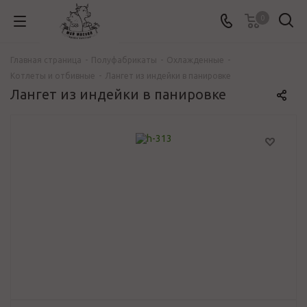
0
Главная страница
-
Полуфабрикаты
-
Охлажденные
-
Котлеты и отбивные
-
Лангет из индейки в панировке
Лангет из индейки в панировке