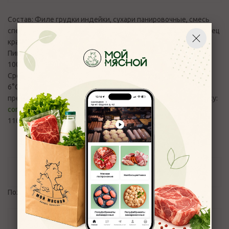
Состав: Филе грудки индейки, сухари панировочные, смесь
специй (пряность «Карри», имбирь, кориандр, пажитник, перец
красный, петрушка), масло подсолнечное.
Пищевая и энергетическая ценность (среднее значения)
100 г: Б-1,5 г., Ж- 25,8 г., У-1,05 г. 250 ккал/ 1023 кДж
Срок годности: 12 часов. Хранить при температуре от 2 до
6°С, при влажности воздуха не более 75%. Вопросы и
претензии по качеству продукции принимаются по эл.адресу:
control_moymyasnoy76@mail.ru
и телефону +7(4852) 700-
110
Отзывы
Пожалуйста,
авторизуйтесь
, чтобы оставить отзыв.
Задать вопрос