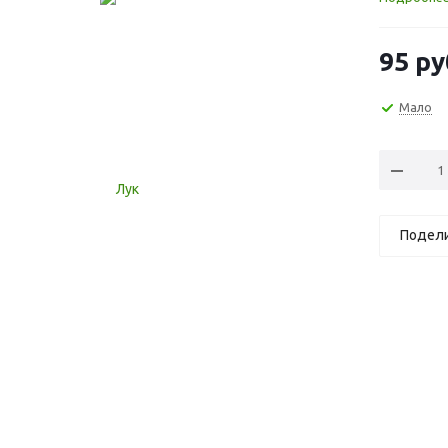
95
ру
Мало
Подел