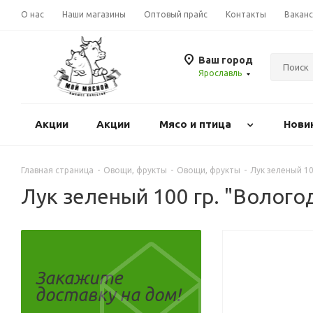
О нас
Наши магазины
Оптовый прайс
Контакты
Вакан
Ваш город
Ярославль
Акции
Акции
Mясо и птица
Нови
Главная страница
-
Овощи, фрукты
-
Овощи, фрукты
-
Лук зеленый 10
Лук зеленый 100 гр. "Волого
Закажите
доставку на дом!