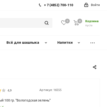
+ 7 (4852) 700-110
Войти
Корзина
0
0
0
пуста
Всё для шашлыка
Напитки
Артикул:
16555
4,9
ый 100 гр. "Вологодская зелень"
е