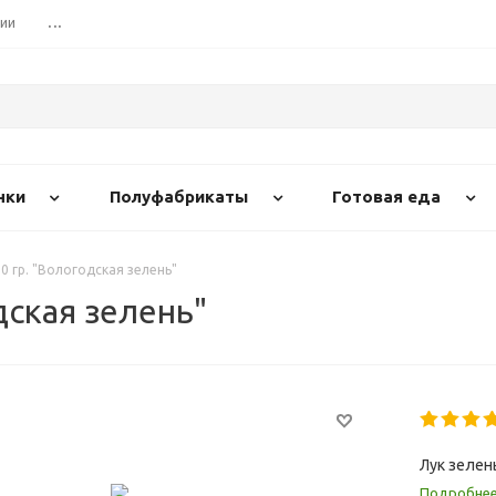
сии
...
нки
Полуфабрикаты
Готовая еда
0 гр. "Вологодская зелень"
дская зелень"
Лук зелен
Подробне