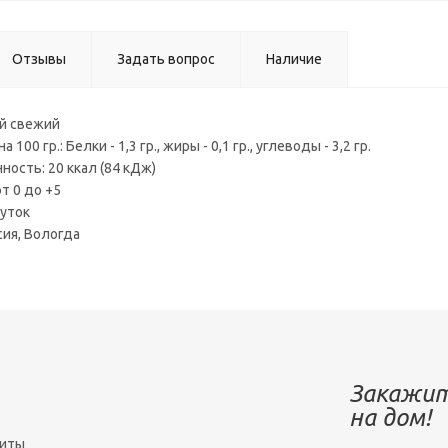
Отзывы
Задать вопрос
Наличие
ый свежий
100 гр.: Белки - 1,3 гр., жиры - 0,1 гр., углеводы - 3,2 гр.
ность: 20 ккал (84 кДж)
т 0 до +5
суток
сия, Вологда
Закажит
на дом!
зиты