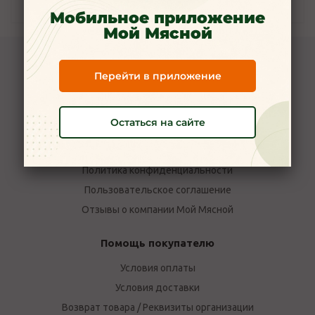
Наличие
Мобильное приложение
Мой Мясной
Компания Мой Мясной
Перейти в приложение
О компании
Новости
Остаться на сайте
Вакансии
Наши магазины в Ярославле
Политика конфиденциальности
Пользовательское соглашение
Отзывы о компании Мой Мясной
Помощь покупателю
Условия оплаты
Условия доставки
Возврат товара / Реквизиты организации