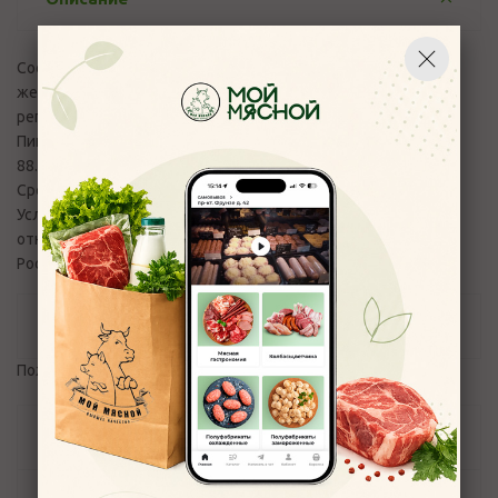
Состав:Сахар, глюкозный сироп, клюква сушеная, агент
желирующий - крахмал картофельный, белок яичный,
регулятор кислотности - лимонная кислота.
Пищевая ценность на 100 г:Белки 1.5 г,Жиры 0.2 г,Углеводы
88.0 г,Калорийность 350.0 ккал
Срок хранения:2.0 мес
Условия хранения:При температуре +18(±3)⁰С и
относительной влажности воздуха не более 75%
Россия,Бековский пищекомбинат ООО
Отзывы
Пожалуйста,
авторизуйтесь
, чтобы оставить отзыв.
Задать вопрос