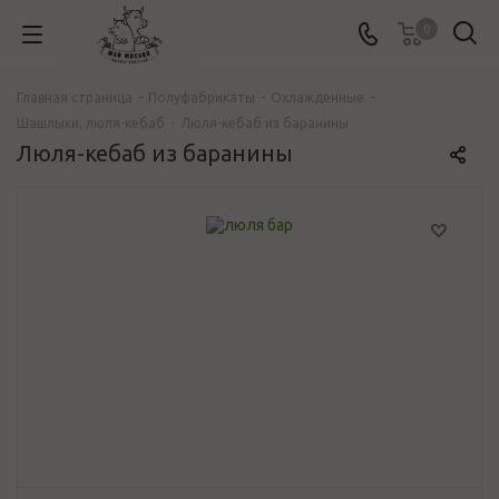
0
Главная страница
-
Полуфабрикаты
-
Охлажденные
-
Шашлыки, люля-кебаб
-
Люля-кебаб из баранины
Люля-кебаб из баранины