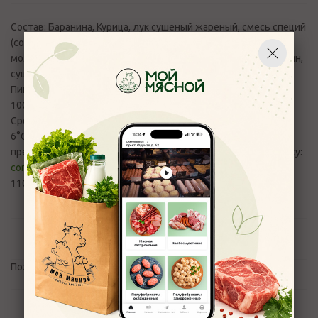
Состав: Баранина, Курица, лук сушеный жареный, смесь специй
(соль поваренная пищевая, зелень сушеная, перец черный
молотый, лавровый лист, паприка сладкая, кориандр, тимьян,
сушеные овощи морковь, зелень петрушки).
Пищевая и энергетическая ценность (средние значения)
100 г: Б-12,12г, Ж-22,59 г, У-5,24., 266,63 ккал/1116 кДж
Срок годности: 12 часов. Хранить при температуре от 2 до
6°С, при влажности воздуха не более 75%. Вопросы и
претензии по качеству продукции принимаются по эл.адресу:
control_moymyasnoy76@mail.ru
и телефону +7(4852) 700-
110
Отзывы
Пожалуйста,
авторизуйтесь
, чтобы оставить отзыв.
Задать вопрос