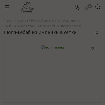
0
Главная страница
-
Полуфабрикаты
-
Охлажденные
-
Шашлыки, люля-кебаб
-
Люля-кебаб из индейки в сетке
Люля-кебаб из индейки в сетке