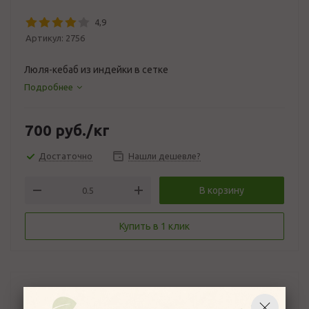
4,9
Артикул:
2756
Люля-кебаб из индейки в сетке
Подробнее
700
руб.
/кг
Достаточно
Нашли дешевле?
В корзину
Купить в 1 клик
Описание