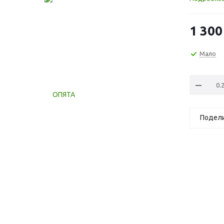
1 300
Мало
Подел