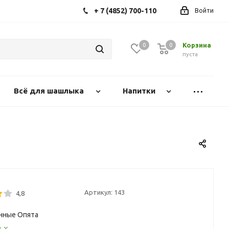
+ 7 (4852) 700-110
Войти
Корзина
0
0
0
пуста
Всё для шашлыка
Напитки
Артикул:
143
4,8
нные Опята
е