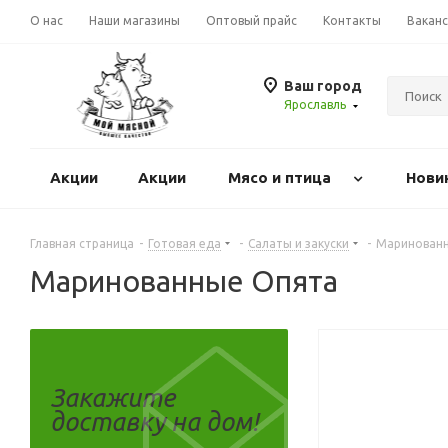
О нас
Наши магазины
Оптовый прайс
Контакты
Вакан
Ваш город
Ярославль
Акции
Акции
Mясо и птица
Нови
Главная страница
-
Готовая еда
-
Салаты и закуски
-
Маринован
Маринованные Опята
Закажите
доставку на дом!