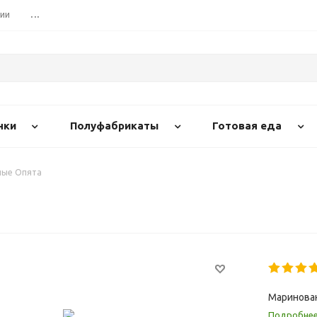
сии
...
нки
Полуфабрикаты
Готовая еда
ные Опята
Маринова
Подробне