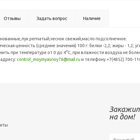
Отзывы
Задать вопрос
Наличие
инованные,лук репчатый,чеснок свежий,масло подсолнечное.
еская ценность (средние значения) 100 г: белки -2,2; жиры - 1,2; уг
ить при температуре от 0 до 4°С, при влажности воздуха не боле
.адресу:
control_moymyasnoy76@mail.ru
и телефону +7(4852) 700-
Закажит
на дом!
зиты