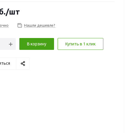
б.
/шт
очно
Нашли дешевле?
В корзину
Купить в 1 клик
иться