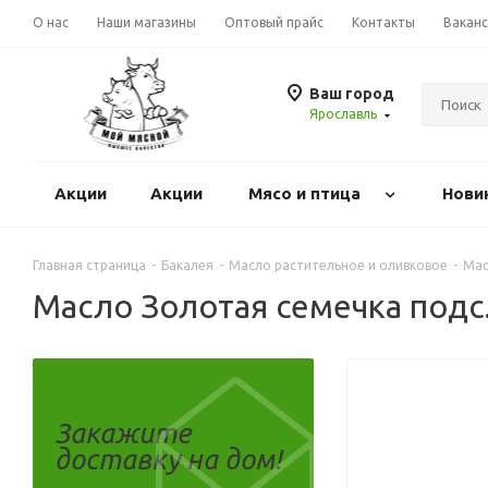
О нас
Наши магазины
Оптовый прайс
Контакты
Вакан
Ваш город
Ярославль
Акции
Акции
Mясо и птица
Нови
Главная страница
-
Бакалея
-
Масло растительное и оливковое
-
Мас
Масло Золотая семечка подс
Закажите
доставку на дом!