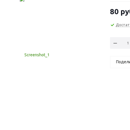
80
ру
Достат
Подел