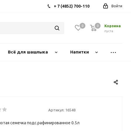
+ 7 (4852) 700-110
Войти
Корзина
0
0
0
пуста
Всё для шашлыка
Напитки
Артикул:
16548
отая семечка подс.рафинированное 0.5л