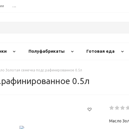
сии
...
нки
Полуфабрикаты
Готовая еда
ло Золотая семечка подс.рафинированное 0.5л
.рафинированное 0.5л
Масло Зол