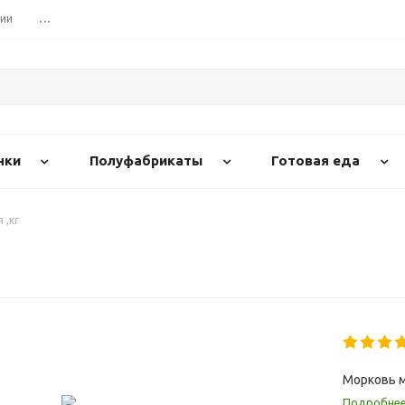
сии
...
нки
Полуфабрикаты
Готовая еда
 ,кг
Морковь м
Подробне