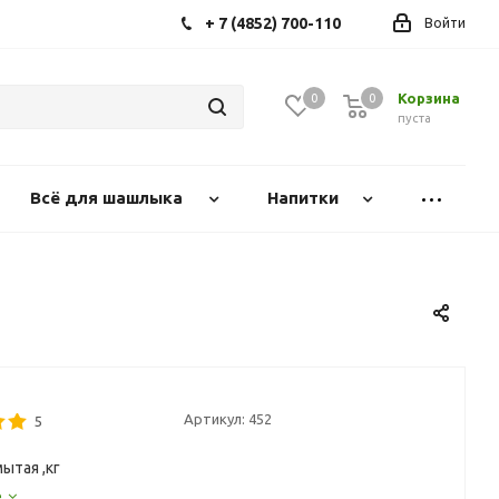
+ 7 (4852) 700-110
Войти
Корзина
0
0
0
пуста
Всё для шашлыка
Напитки
Артикул:
452
5
ытая ,кг
е