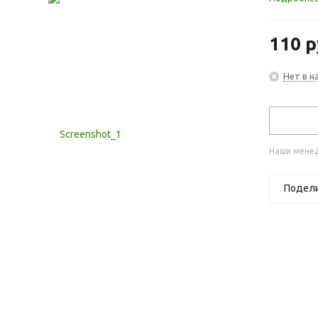
110
р
Нет в н
Наши менед
Подел