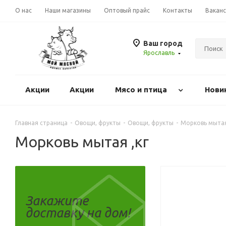
О нас
Наши магазины
Оптовый прайс
Контакты
Вакан
Ваш город
Ярославль
Акции
Акции
Mясо и птица
Нови
Главная страница
-
Овощи, фрукты
-
Овощи, фрукты
-
Морковь мытая
Морковь мытая ,кг
Закажите
доставку на дом!