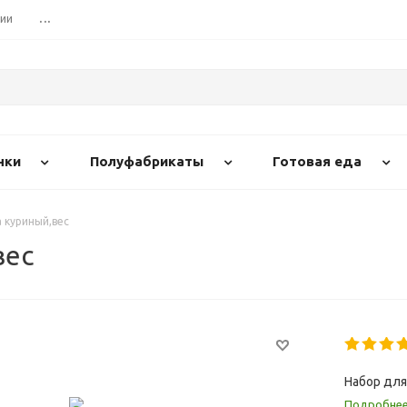
сии
...
нки
Полуфабрикаты
Готовая еда
 куриный,вес
вес
Набор для
Подробне