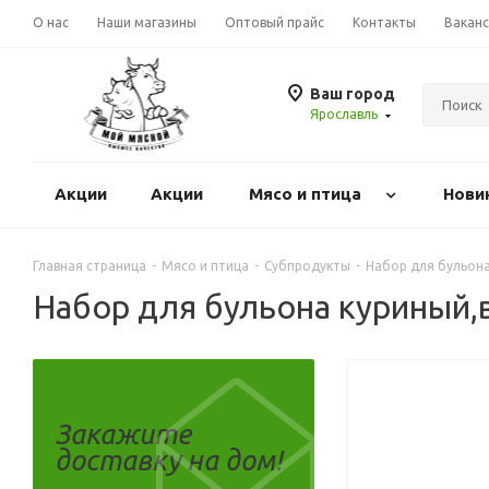
О нас
Наши магазины
Оптовый прайс
Контакты
Вакан
Ваш город
Ярославль
Акции
Акции
Mясо и птица
Нови
Главная страница
-
Mясо и птица
-
Субпродукты
-
Набор для бульона
Набор для бульона куриный,
Закажите
доставку на дом!