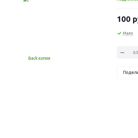
100
р
Мало
Подел