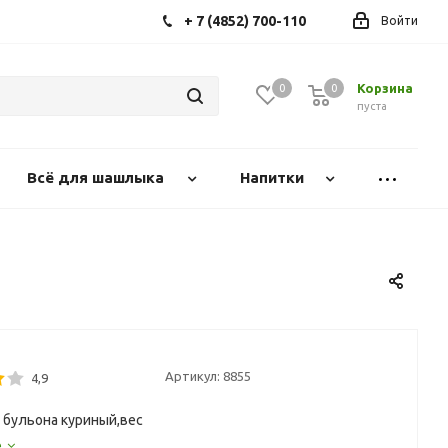
+ 7 (4852) 700-110
Войти
Корзина
0
0
0
пуста
Всё для шашлыка
Напитки
Артикул:
8855
4,9
 бульона куриный,вес
е