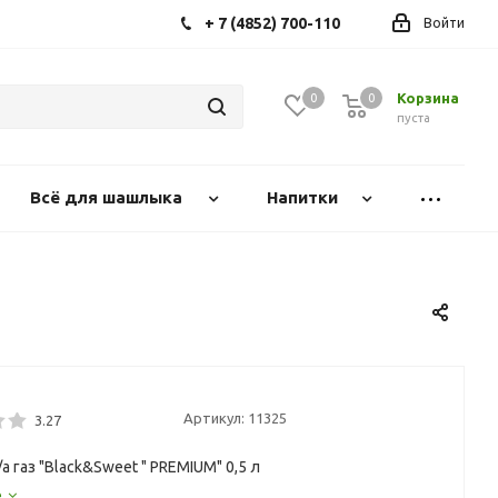
+ 7 (4852) 700-110
Войти
Корзина
0
0
0
пуста
Всё для шашлыка
Напитки
Артикул:
11325
3.27
а газ "Black&Sweet " PREMIUM" 0,5 л
е