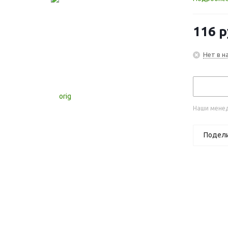
116
р
Нет в н
Наши менед
Подел