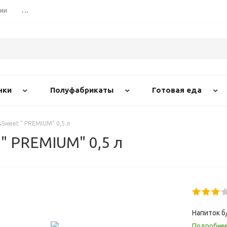
сии
...
нки
Полуфабрикаты
Готовая еда
&Sweet " PREMIUM" 0,5 л
 " PREMIUM" 0,5 л
Напиток б/
Подробне