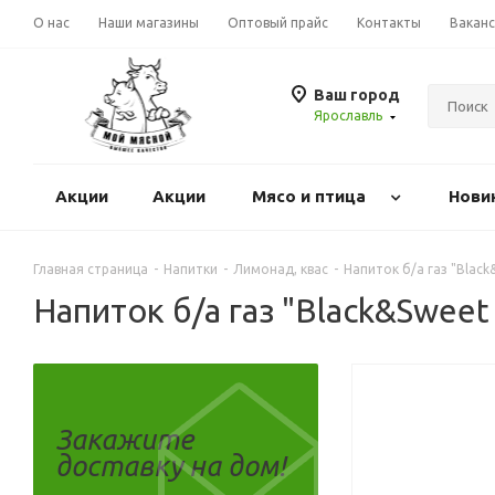
О нас
Наши магазины
Оптовый прайс
Контакты
Вакан
Ваш город
Ярославль
Акции
Акции
Mясо и птица
Нови
Главная страница
-
Напитки
-
Лимонад, квас
-
Напиток б/а газ "Black
Напиток б/а газ "Black&Sweet
Закажите
доставку на дом!