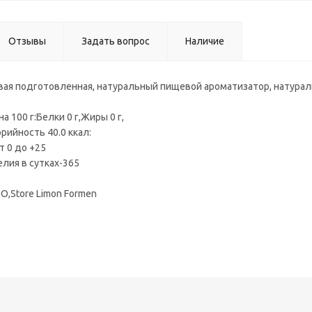
Отзывы
Задать вопрос
Наличие
вая подготовленная, натуральный пищевой ароматизатор, натураль
а 100 г:Белки 0 г,Жиры 0 г,
орийность 40.0 ккал:
т 0 до +25
лия в сутках-365
О,Store Limon Formen