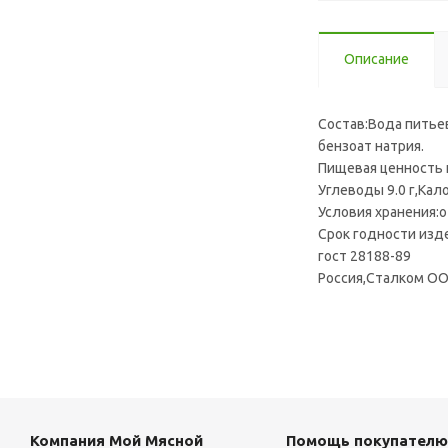
Описание
Состав:Вода питье
бензоат натрия.
Пищевая ценность н
Углеводы 9.0 г,Кал
Условия хранения:о
Срок годности изде
гост 28188-89
Россия,Сталком ОО
Компания Мой Мясной
Помощь покупателю