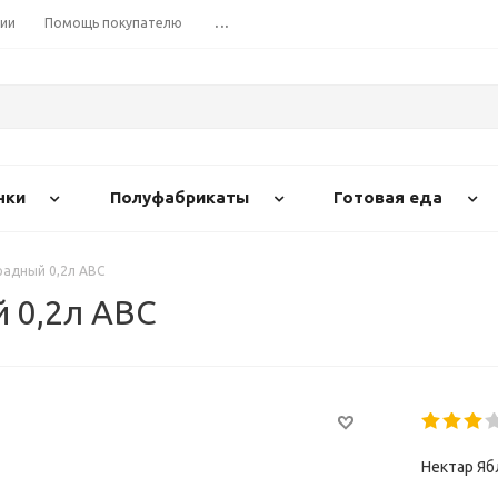
сии
Помощь покупателю
...
нки
Полуфабрикаты
Готовая еда
радный 0,2л АВС
 0,2л АВС
Нектар Яб