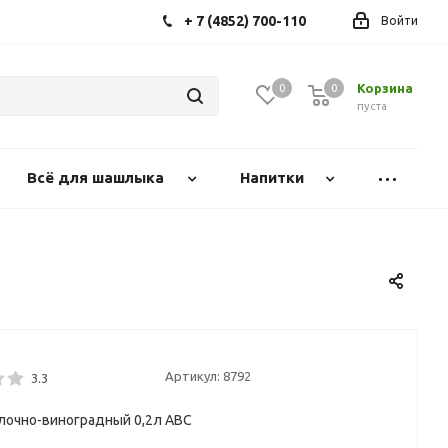
+ 7 (4852) 700-110
Войти
Корзина
0
0
0
пуста
Всё для шашлыка
Напитки
Артикул:
8792
3.3
лочно-виноградный 0,2л АВС