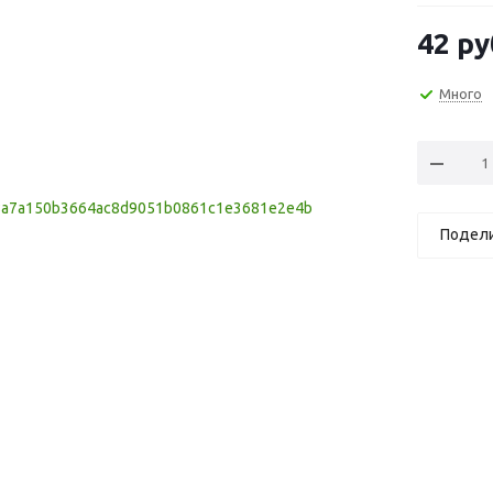
42
ру
Много
Подел