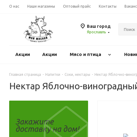
О нас
Наши магазины
Оптовый прайс
Контакты
Вакан
Ваш город
Ярославль
Акции
Акции
Mясо и птица
Нови
Главная страница
-
Напитки
-
Соки, нектары
-
Нектар Яблочно-виног
Нектар Яблочно-виноградный
Закажите
доставку на дом!